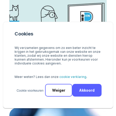
Cookies
Wij verzamelen gegevens om zo een beter inzicht te
krijgen in het gebruiksgemak van onze website en onze
klanten, zodat wij onze website en diensten hierop
kunnen afstemmen. Hieronder kun je voorkeuren voor
individuele cookies aangeven.
Meer weten? Lees dan onze
cookie verklaring
.
Nu beschikbaar via Pay: iDIN, hét online
Cookie voorkeuren
Weiger
Akkoord
identificatiemiddel
09 februari 2021