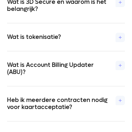
Wat is 3D Secure en waarom is het
afhandeling
Visa
belangrijk?
Credit: hogere conversie en internationale
Mastercard
3D Secure is een extra verificatiestap bij online
dekking
American Express
kaartbetalingen. De klant bevestigt de betaling via
Een optimale mix draagt bij aan zowel bereik als
Hiermee vergroot je je internationale bereik en bied je
bijvoorbeeld een bank-app of biometrie.
Wat is tokenisatie?
rendement.
klanten de betaalmethode die zij verwachten.
Tokenisatie vervangt kaartgegevens door een unieke,
Bekende programma’s zijn:
versleutelde token. Hierdoor worden gevoelige
gegevens niet opgeslagen in je eigen systemen.
Verified by Visa
Wat is Account Billing Updater
Mastercard Identity Check
(ABU)?
Dit zorgt voor:
Account Billing Updater (ABU) zorgt ervoor dat
Voordelen:
kaartgegevens automatisch worden bijgewerkt
Verhoogde veiligheid
wanneer een kaart verloopt of vervangen wordt.
Verlaagde frauderisico’s
Minder compliance-druk (PCI DSS)
Heb ik meerdere contracten nodig
Hogere acceptatiegraad bij transacties
De basis voor terugkerende en opgeslagen
voor kaartacceptatie?
Dit resulteert in:
Liability shift: minder aansprakelijkheid bij fraude
betalingen
Nee. Met Pay. profiteer je van:
Minder mislukte transacties
Eén contract
Lagere churn bij abonnementen