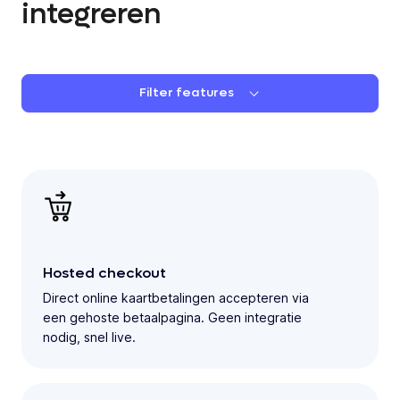
integreren
Filter features
Hosted checkout
Direct online kaartbetalingen accepteren via
een gehoste betaalpagina. Geen integratie
nodig, snel live.