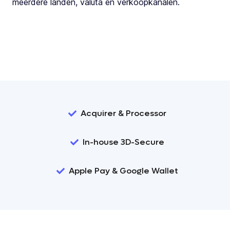
meerdere landen, valuta en verkoopkanalen.
Acquirer & Processor
In-house 3D-Secure
Apple Pay & Google Wallet