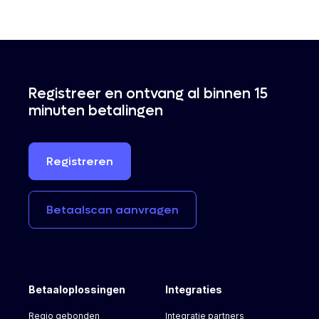
Registreer en ontvang al binnen 15
minuten betalingen
Registreren
Betaalscan
aanvragen
Betaaloplossingen
Integraties
Regio gebonden
Integratie partners