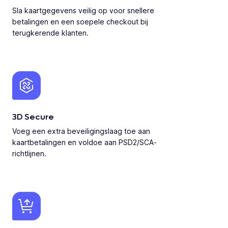
Sla kaartgegevens veilig op voor snellere
betalingen en een soepele checkout bij
terugkerende klanten.
3D Secure
Voeg een extra beveiligingslaag toe aan
kaartbetalingen en voldoe aan PSD2/SCA-
richtlijnen.