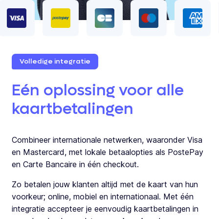
Volledige integratie
Eén oplossing voor alle
kaartbetalingen
Combineer internationale netwerken, waaronder Visa
en Mastercard, met lokale betaalopties als PostePay
en Carte Bancaire in één checkout.
Zo betalen jouw klanten altijd met de kaart van hun
voorkeur; online, mobiel en internationaal. Met één
integratie accepteer je eenvoudig kaartbetalingen in