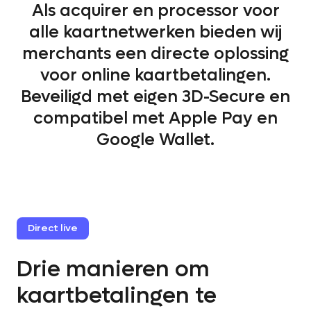
Als acquirer en processor voor
alle kaartnetwerken bieden wij
merchants een directe oplossing
voor online kaartbetalingen.
Beveiligd met eigen 3D-Secure en
compatibel met Apple Pay en
Google Wallet.
Direct live
Drie manieren om
kaartbetalingen te