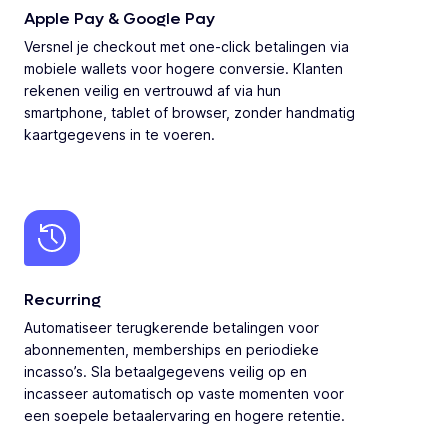
Apple Pay & Google Pay
Versnel je checkout met one-click betalingen via
mobiele wallets voor hogere conversie. Klanten
rekenen veilig en vertrouwd af via hun
smartphone, tablet of browser, zonder handmatig
kaartgegevens in te voeren.
Recurring
Automatiseer terugkerende betalingen voor
abonnementen, memberships en periodieke
incasso’s. Sla betaalgegevens veilig op en
incasseer automatisch op vaste momenten voor
een soepele betaalervaring en hogere retentie.