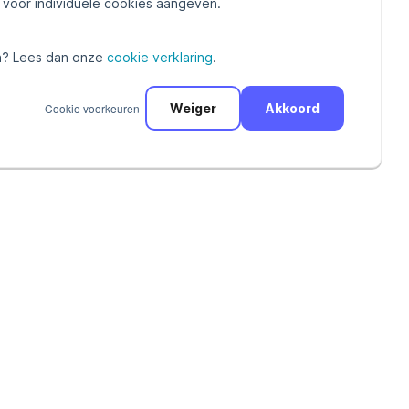
voor individuele cookies aangeven.
? Lees dan onze
cookie verklaring
.
an alcohol.
Cookie voorkeuren
Weiger
Akkoord
deren in de
ienen om te
 binnen e-
web)winkelier
veiligheid