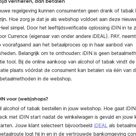
tijd verifiëren, dan betalen
ieuwe regelgeving kunnen consumenten geen drank of tabak 
zijn. Hoe zorg je dat je als webshop voldoet aan deze nieuw
eel simpel. Door het leeftijdsverificatie oplossing iDIN in te z
oor Currence (eigenaar van onder andere iDEAL). PAY. neem
ap voorafgaand aan het betaalproces op in haar aanbod van
kheden. Belangrijk om te onthouden: iDIN is geen betaalmet
atie tool. Bij de online aankoop van alcohol of tabak vindt de
ficatie plaats vóórdat de consument kan betalen via één van 
betaalmethoden in de webshop.
IN voor (web)shops?
l alcohol of tabak bestellen in jouw webshop. Hoe gaat iDIN
eck met iDIN start nadat de winkelwagen is gevuld en jouw 
starten. Jouw klant selecteert bijvoorbeeld
iDEAL
als betaalm
taalroute logt hij in en in de vertrouwde bankomgeving con