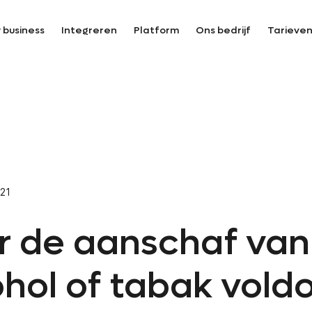
 business
Integreren
Platform
Ons bedrijf
Tarieve
021
r de aanschaf van
ohol of tabak vold