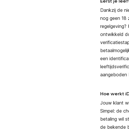
Eerst je leef
Dankzij de n
nog geen 18 
regelgeving? H
ontwikkeld d
verificatiest
betaalmogelij
een identific
leeftijdsveri
aangeboden 
Hoe werkt iD
Jouw klant wi
Simpel: de ch
betaling wil 
de bekende be