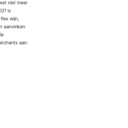
wet niet meer
021 is
les wijn,
Het aanvinken
le
merchants aan.