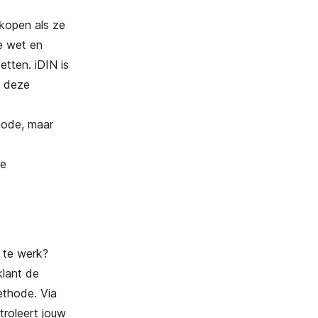
kopen als ze
e wet en
etten. iDIN is
t deze
hode, maar
de
 te werk?
klant de
ethode. Via
troleert jouw