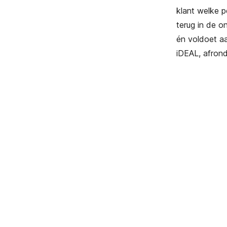
klant welke 
terug in de o
én voldoet aa
iDEAL, afron