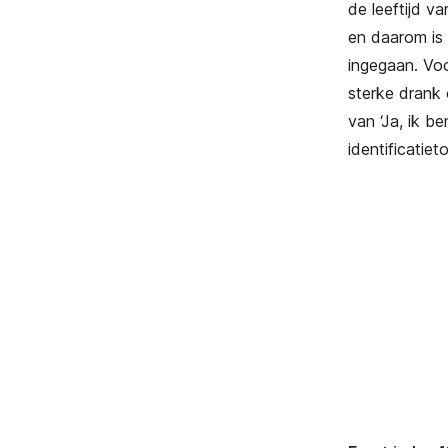
de leeftijd 
en daarom is 
ingegaan. Voo
sterke drank 
van ‘Ja, ik b
identificatiet