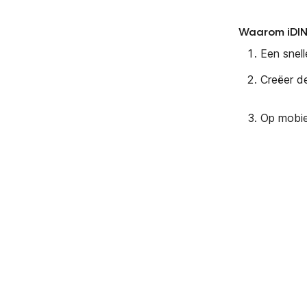
Waarom iDIN
Een snell
Creëer d
Op mobiel
De toegevo
Door ontwikke
manier waaro
aan met klant
commerce. Doo
niet alleen a
(bescherming 