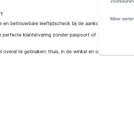
voorkeuren 
?
Meer weten
e en betrouwbare leeftijdscheck bij de aankoop en levering v
e perfecte klantervaring zonder paspoort of ID-kaart.
 overal te gebruiken: thuis, in de winkel en onderweg.
egde waarde van iDIN
lingen op het gebied van AVG blijft er ongekend veel veran
p consumenten online zaken doen en hoe (web)winkeliers d
data. Hierdoor zijn oplossingen zoals iDIN van grote waarde
r het gebruik van iDIN als identificatie tool voldoe je als (
an de wet, maar boek je ook enorme winst op het gebied van 
tegen identiteitsfraude), tijdsbesparing en gebruikersgemak.