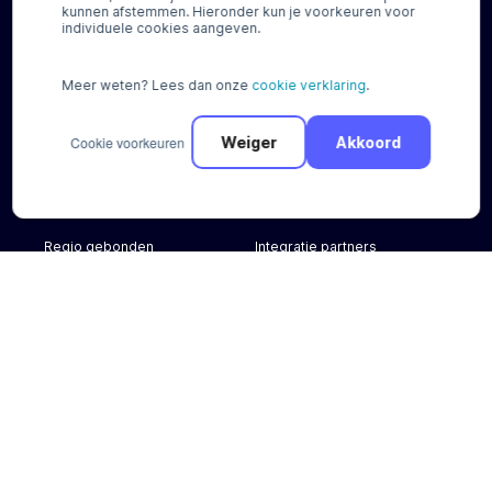
Registreren
kunnen afstemmen. Hieronder kun je voorkeuren voor
individuele cookies aangeven.
Betaalscan
aanvragen
Meer weten? Lees dan onze
cookie verklaring
.
Cookie voorkeuren
Weiger
Akkoord
Betaaloplossingen
Integraties
Regio gebonden
Integratie partners
Online kaartbetalingen
Plugins
Buy now, Pay later
Features
Cadeaukaarten
Betaalmethoden
Overige
Documentatie
Over ons
Contact
Nieuws
FAQ