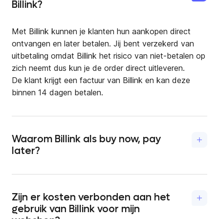
Billink?
Met Billink kunnen je klanten hun aankopen direct
ontvangen en later betalen. Jij bent verzekerd van
uitbetaling omdat Billink het risico van niet-betalen op
zich neemt dus kun je de order direct uitleveren.
De klant krijgt een factuur van Billink en kan deze
binnen 14 dagen betalen.
Waarom Billink als buy now, pay
later?
Door Billink aan te bieden in je checkout krijg je geen
overbodige achteraf betalers. Hierdoor maak je geen
onnodige kosten, terwijl het totale aantal orders
Zijn er kosten verbonden aan het
gewoon gelijk blijft. Dit resulteert in een gezonde
gebruik van Billink voor mijn
balans van alle betaalmethodes in je checkout.