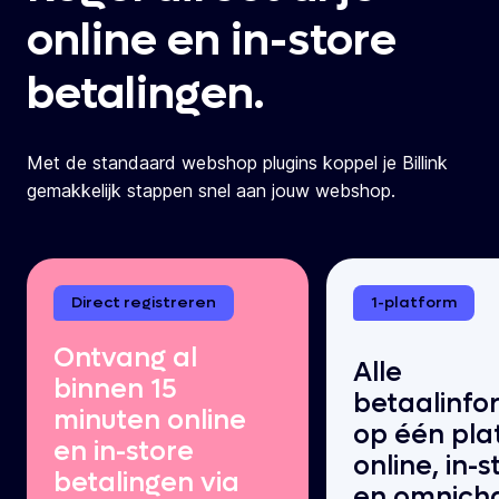
online en in-store
betalingen.
Met de standaard webshop plugins koppel je Billink
gemakkelijk stappen snel aan jouw webshop.
Direct registreren
1-platform
Ontvang al
Alle
binnen 15
betaalinfo
minuten online
op één pla
en in-store
online, in-s
betalingen via
en omnich