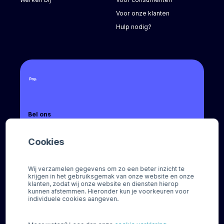
Voor onze klanten
Hulp nodig?
Bel ons
+31 (0) 88 88 66 666
Cookies
Mail ons
sales@pay.nl
Wij verzamelen gegevens om zo een beter inzicht te
krijgen in het gebruiksgemak van onze website en onze
Socials
klanten, zodat wij onze website en diensten hierop
kunnen afstemmen. Hieronder kun je voorkeuren voor
individuele cookies aangeven.