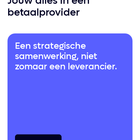
Jouw alles in één
betaalprovider
Een strategische
samenwerking, niet
zomaar een leverancier.