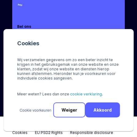
Bel ons
+31 (0) 88 88 66 666
Cookies
Mail ons
sales@pay.nl
Wij verzamelen gegevens om zo een beter inzicht te
krijgen in het gebruiksgemak van onze website en onze
Socials
klanten, zodat wij onze website en diensten hierop
kunnen afstemmen. Hieronder kun je voorkeuren voor
individuele cookies aangeven.
Meer weten? Lees dan onze
cookie verklaring
.
© Pay 2026
Cookie voorkeuren
Weiger
Akkoord
Algemene voorwaarden
Disclaimer
Privacy
Cookies
EU PSD2 Rights
Responsible disclosure