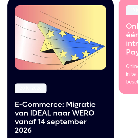
13 
Onl
één
int
Pa
Onli
in te
besch
20 jul 2026
E-Commerce: Migratie
van IDEAL naar WERO
vanaf 14 september
2026