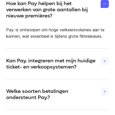
Hoe kan Pay helpen bij het
verwerken van grote aantallen bij
nieuwe premières?
Pay. is ontworpen om hoge verkeersvolumes aan te
kunnen, wat essentieel is tijdens grote filmreleases.
Kan Pay. integreren met mijn huidige
ticket- en verkoopsystemen?
Ja, onze oplossing integreert probleemloos met
verschillende systemen om een uniforme ervaring te
bieden. Met onze flexibele betaalopties past dit
Welke soorten betalingen
standaard naadloos binnen bestaande systemen.
ondersteunt Pay.?
Pay. ondersteunt een breed scala aan
betalingsmethoden, inclusief kaarten, mobiele