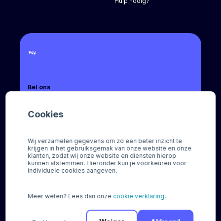
Hulp nodig?
Bel ons
+31 (0) 88 88 66 666
Cookies
Mail ons
sales@pay.nl
Wij verzamelen gegevens om zo een beter inzicht te
krijgen in het gebruiksgemak van onze website en onze
Socials
klanten, zodat wij onze website en diensten hierop
kunnen afstemmen. Hieronder kun je voorkeuren voor
individuele cookies aangeven.
Meer weten? Lees dan onze
cookie verklaring
.
© Pay 2026