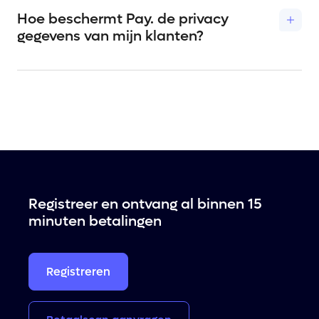
betalingen en online transacties.
Hoe beschermt Pay. de privacy
gegevens van mijn klanten?
We gebruiken geavanceerde beveiligingstechnieken
om zowel de gegevens van jouw klanten als jouw
transacties te beschermen. Pay neemt de
bescherming van privacy en gegevens zeer serieus,
vooral als het gaat om gevoelige informatie van
betalingen en personen. We voldoen uiteraard ook
aan de GDPR-richtlijnen en andere relevante
privacywetgeving.
Registreer en ontvang al binnen 15
minuten betalingen
Registreren