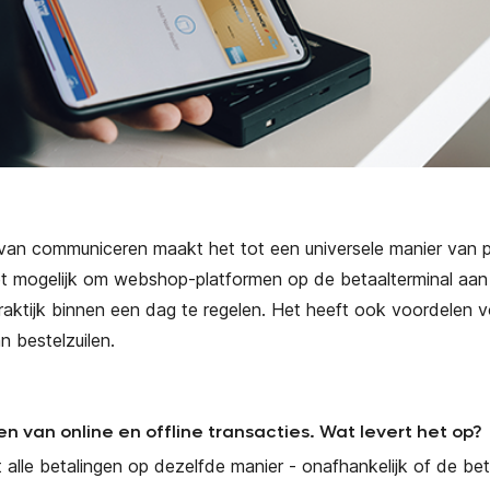
an communiceren maakt het tot een universele manier van pi
 mogelijk om webshop-platformen op de betaalterminal aan t
praktijk binnen een dag te regelen. Het heeft ook voordelen 
an bestelzuilen.
van online en offline transacties. Wat levert het op?
 alle betalingen op dezelfde manier - onafhankelijk of de bet