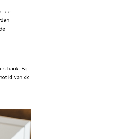
et de
rden
 de
n bank. Bij
het id van de