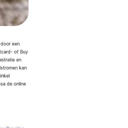
 door een
itcard- of Buy
stratie en
alstromen kan
inkel
ssa de online