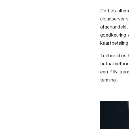
De betaalter
cloudserver v
afgehandeld.
goedkeuring v
kaartbetaling 
Technisch is 
betaalmethod
een PIN-trans
terminal.