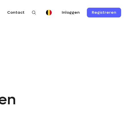
n
Contact
Registreren
Inloggen
gen