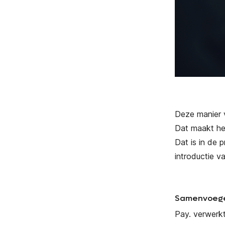
Deze manier v
Dat maakt het
Dat is in de 
introductie v
Samenvoegen 
Pay. verwerkt