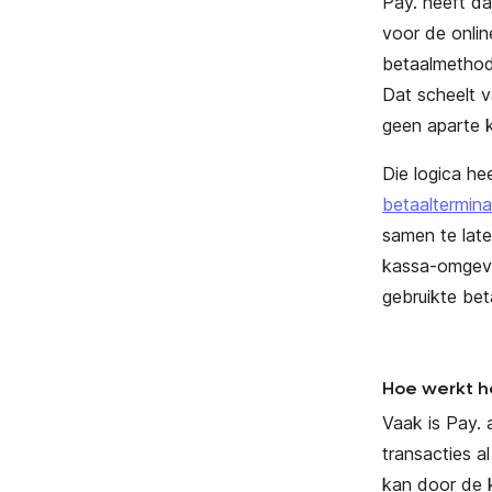
Pay. heeft d
voor de onlin
betaalmethod
Dat scheelt v
geen aparte 
Die logica he
betaaltermina
samen te lat
kassa-omgevin
gebruikte bet
Hoe werkt h
Vaak is Pay.
transacties a
kan door de k