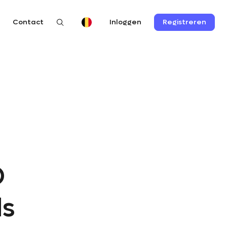
n
Contact
Registreren
Inloggen
O
ls