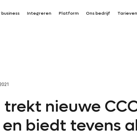
 business
Integreren
Platform
Ons bedrijf
Tarieve
2021
. trekt nieuwe CC
 en biedt tevens a