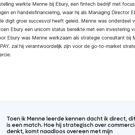
stelling werkte Menne bij Ebury, een fintech bedrijf met focu
ngen en handelsfinanciering, waar hij als Managing Director E
e digit groei succesvol heeft geleid. Menne was onderdeel 
toen Ebury een unicorn status bereikte met een investering 
oor Ebury was Menne werkzaam als strategie consultant bij
PAY. zal hij verantwoordelijk zijn voor de go-to-market strat
rcie.
Toen ik Menne leerde kennen dacht ik direct, di
is een match. Hoe hij strategisch over commerc
denkt, komt naadloos overeen met mijn