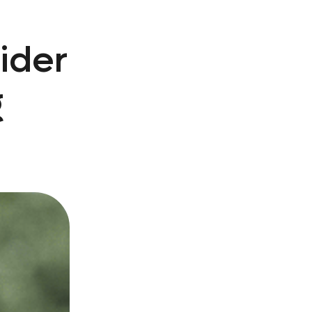
ider
g