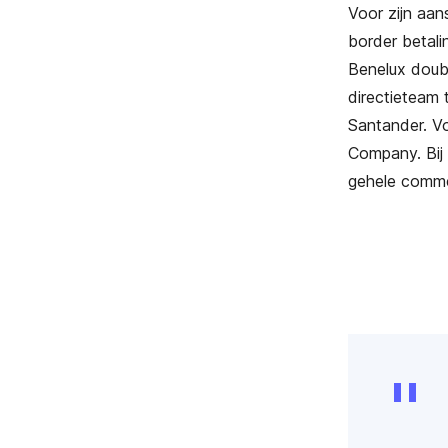
Voor zijn aan
border betali
Benelux doubl
directieteam 
Santander. V
Company. Bij 
gehele comme