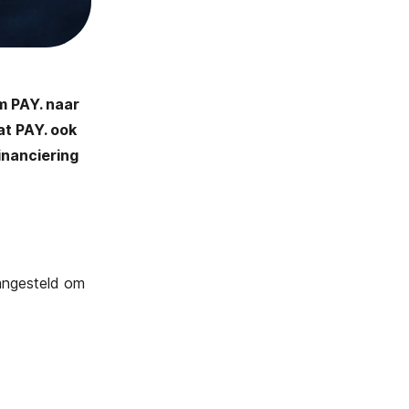
m PAY. naar
at PAY. ook
inanciering
angesteld om