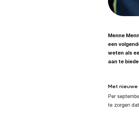
Menne Menne
een volgende
weten als e
aan te bied
Met nieuwe 
Per septembe
te zorgen da