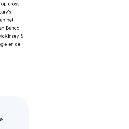
s op cross-
bury's
van het
van Banco
 McKinsey &
egie en de
t
ie