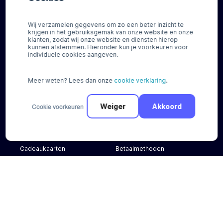
Wij verzamelen gegevens om zo een beter inzicht te
krijgen in het gebruiksgemak van onze website en onze
Betaalscan
aanvragen
klanten, zodat wij onze website en diensten hierop
kunnen afstemmen. Hieronder kun je voorkeuren voor
individuele cookies aangeven.
Meer weten? Lees dan onze
cookie verklaring
.
Betaaloplossingen
Integraties
Cookie voorkeuren
Weiger
Akkoord
Regio gebonden
Integratie partners
Online kaartbetalingen
Plugins
Buy now, Pay later
Features
Cadeaukaarten
Betaalmethoden
Overige
Documentatie
Over ons
Contact
Nieuws
FAQ