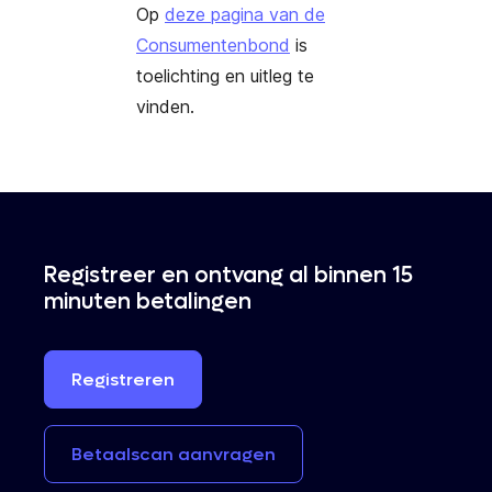
Op
deze pagina van de
Consumentenbond
is
toelichting en uitleg te
vinden.
Registreer en ontvang al binnen 15
minuten betalingen
Registreren
Betaalscan
aanvragen