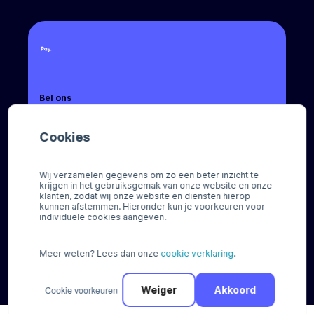
Bel ons
+31 (0) 88 88 66 666
Cookies
Mail ons
sales@pay.nl
Wij verzamelen gegevens om zo een beter inzicht te
krijgen in het gebruiksgemak van onze website en onze
Socials
klanten, zodat wij onze website en diensten hierop
kunnen afstemmen. Hieronder kun je voorkeuren voor
individuele cookies aangeven.
Meer weten? Lees dan onze
cookie verklaring
.
© Pay 2026
Cookie voorkeuren
Weiger
Akkoord