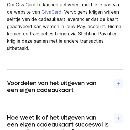
Om GivaCard te kunnen activeren, meld je je aan via
de website van
GivaCard
. Vervolgens krijgen wij een
seintje van de cadeaukaart leverancier dat de kaart
geactiveerd kan worden in jouw Pay. account. Hierna
komen de transacties binnen via Stichting Pay.nl en
krijg je deze samen met je andere transacties
uitbetaald.
Voordelen van het uitgeven van
een eigen cadeaukaart
Extra omzet: het verkopen van een eigen
cadeaukaart jou levert direct geld op.
Daarnaast krijg je extra klanten in je zaak, die
Hoe weet ik of het uitgeven van
gemiddeld 40% meer uitgeven dan de
een eigen cadeaukaart succesvol is
waarde van de cadeaukaart.