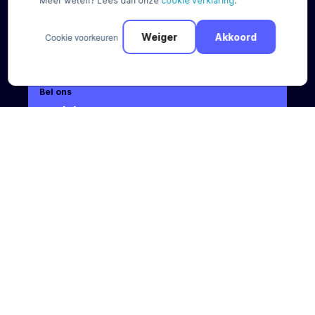
Meer weten? Lees dan onze
cookie verklaring
.
Cookie voorkeuren
Weiger
Akkoord
Bel ons
+31 (0) 88 88 66 666
Mail ons
sales@pay.nl
Socials
© Pay 2026