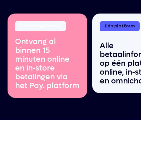
Direct registreren
Eén platform
Ontvang al
Alle
binnen 15
betaalinfo
minuten online
op één pla
en in-store
online, in-s
betalingen via
en omnich
het Pay. platform