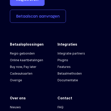
Betaalscan
aanvragen
Betaaloplossingen
Integraties
Regio gebonden
Integratie partners
Online kaartbetalingen
Plugins
Buy now, Pay later
Features
Cadeaukaarten
Betaalmethoden
Overige
Documentatie
Over ons
Contact
Nieuws
FAQ