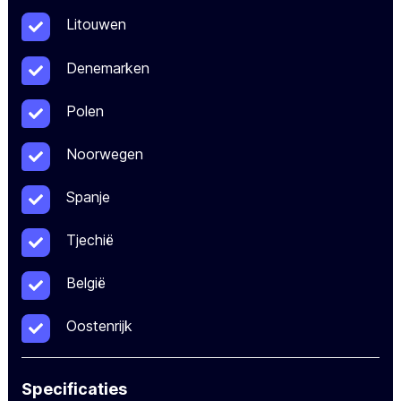
Litouwen
Denemarken
Polen
Noorwegen
Spanje
Tjechië
België
Oostenrijk
Specificaties