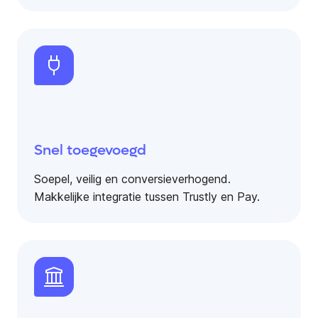
Snel toegevoegd
Soepel, veilig en conversieverhogend.
Makkelijke integratie tussen Trustly en Pay.