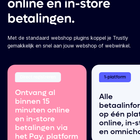
online en in-store
betalingen.
Met de standaard webshop plugins koppel je Trustly
gemakkelijk en snel aan jouw webshop of webwinkel.
Direct registreren
1-platform
Ontvang al
Alle
binnen 15
betaalinfo
minuten online
op één pla
en in-store
online, in-
betalingen via
en omnich
het Pay. platform