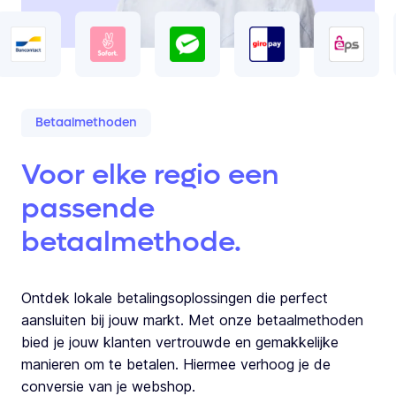
Betaalmethoden
Voor elke regio een
passende
betaalmethode.
Ontdek lokale betalingsoplossingen die perfect
aansluiten bij jouw markt. Met onze betaalmethoden
bied je jouw klanten vertrouwde en gemakkelijke
manieren om te betalen. Hiermee verhoog je de
conversie van je webshop.