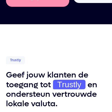
Trustly
Geef jouw klanten de
toegang tot
en
Trustly
ondersteun vertrouwde
lokale valuta.