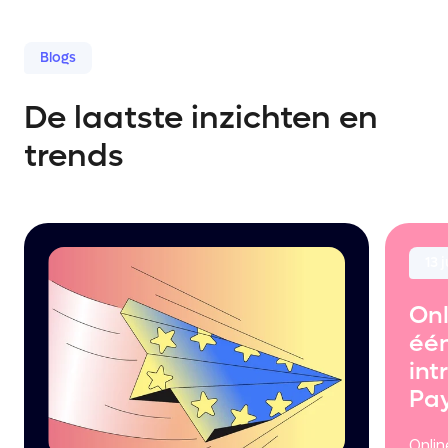
Blogs
De laatste inzichten en
trends
13 
Onl
één
int
Pa
Onli