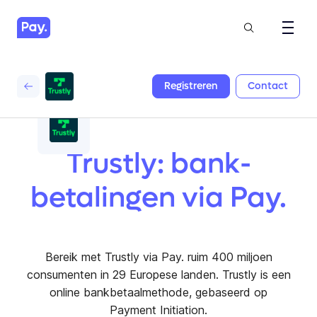
Registreren
Contact
Trustly: bank­
betalingen via Pay.
Bereik met Trustly via Pay. ruim 400 miljoen
consumenten in 29 Europese landen. Trustly is een
online bankbetaalmethode, gebaseerd op
Payment Initiation.