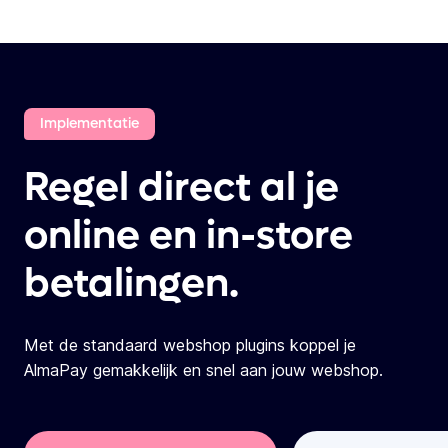
Implementatie
Regel direct al je
online en in-store
betalingen.
Met de standaard webshop plugins koppel je
AlmaPay gemakkelijk en snel aan jouw webshop.