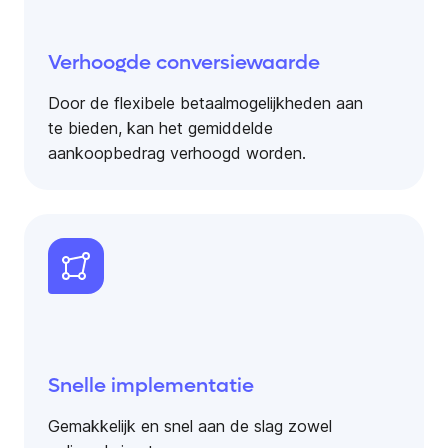
Verhoogde conversiewaarde
Door de flexibele betaalmogelijkheden aan
te bieden, kan het gemiddelde
aankoopbedrag verhoogd worden.
Snelle implementatie
Gemakkelijk en snel aan de slag zowel