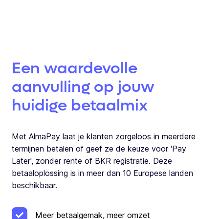
Een waardevolle
aanvulling op jouw
huidige betaalmix
Met AlmaPay laat je klanten zorgeloos in meerdere
termijnen betalen of geef ze de keuze voor 'Pay
Later', zonder rente of BKR registratie. Deze
betaaloplossing is in meer dan 10 Europese landen
beschikbaar.
Meer betaalgemak, meer omzet