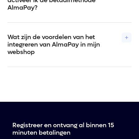
activeer ik de betaalmethode
AlmaPay?
Alle informatie over de betaalmethode AlmaPay is te
vinden op de
docs
.
Wat zijn de voordelen van het
integreren van AlmaPay in mijn
webshop
Door AlmaPay te integreren in je webshop, profiteer je
van hogere acceptatiepercentages, snelle
kredietcontroles en flexibele betalingsvoorwaarden
voor je klanten. Bovendien zorgt de directe betaling
aan verkopers voor een verbeterde cashflow. De
integratie via Pay is eenvoudig en kan met één klik
worden toegevoegd.
Registreer en ontvang al binnen 15
minuten betalingen