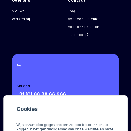
Over ons
Contact
Nieuws
FAQ
Werken bij
Voor consumenten
Voor onze klanten
Hulp nodig?
Bel ons
+31 (0) 88 88 66 666
Mail ons
Cookies
sales@pay.nl
Wij verzamelen gegevens om zo een beter inzicht te
Socials
krijgen in het gebruiksgemak van onze website en onze