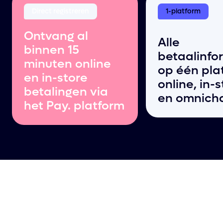
Direct registreren
1-platform
Ontvang al
Alle
binnen 15
betaalinfo
minuten online
op één pla
en in-store
online, in-
betalingen via
en omnich
het Pay. platform