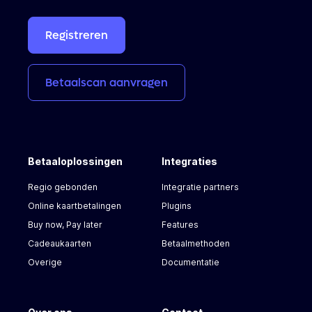
Registreren
Betaalscan
aanvragen
Betaaloplossingen
Integraties
Regio gebonden
Integratie partners
Online kaartbetalingen
Plugins
Buy now, Pay later
Features
Cadeaukaarten
Betaalmethoden
Overige
Documentatie