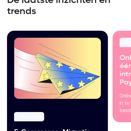
De laatste inzichten en
trends
13 
Onl
één
int
Pa
Onli
in te
besch
20 jul 2026