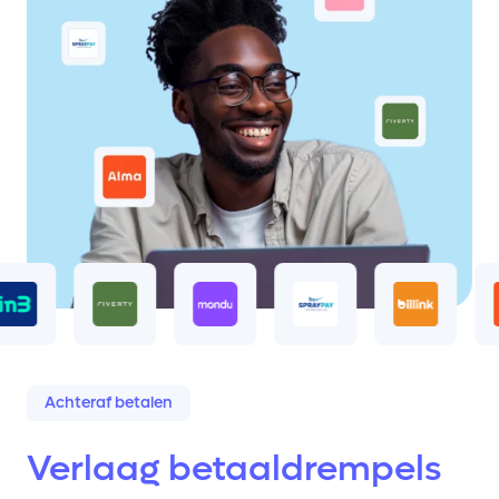
Achteraf betalen
Verlaag betaaldrempels