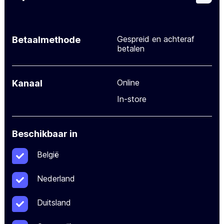
Gespreid en achteraf
Betaalmethode
betalen
Online
Kanaal
In-store
Beschikbaar in
België
Nederland
Duitsland