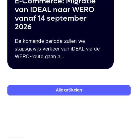
E-Commerce: Migratie
van IDEAL naar WERO
vanaf 14 september
2026
De komende periode zullen we
stapsgewijs verkeer van iDEAL via de
WERO-route gaan a...
Alle
artikelen