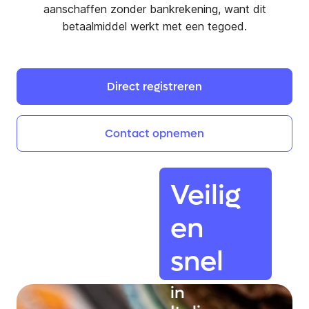
aanschaffen zonder bankrekening, want dit
betaalmiddel werkt met een tegoed.
Direct
registreren
Contact
opnemen
Veilig
en
snel
in