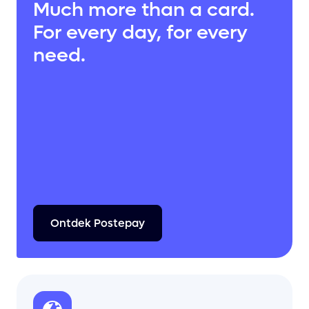
Much more than a card.
For every day, for every
need.
Ontdek
Postepay