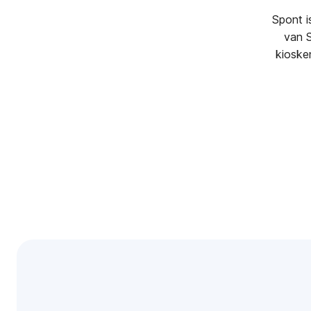
Spont i
van S
kioske