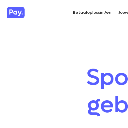
Betaaloplossingen
Jouw
Spo
geb