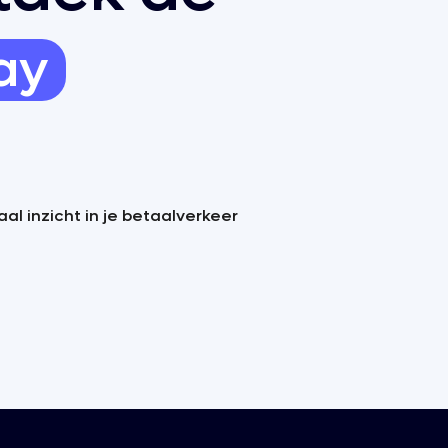
Deutsch
DE
Deutsch
DE
ay
English
EN
English
EN
Français
FR
Français
FR
al inzicht in je betaalverkeer