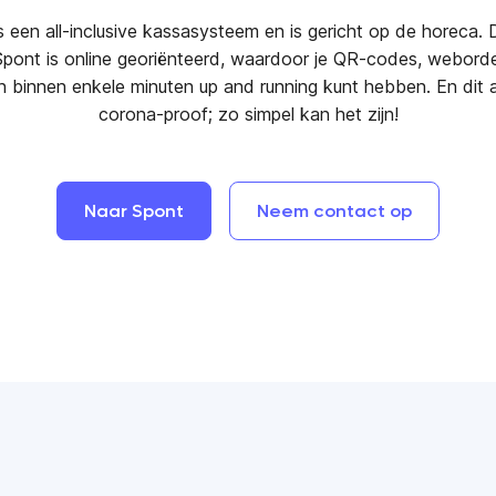
s een all-inclusive kassasysteem en is gericht op de horeca. 
pont is online georiënteerd, waardoor je QR-codes, webord
n binnen enkele minuten up and running kunt hebben. En dit a
corona-proof; zo simpel kan het zijn!
Naar
Spont
Neem
contact
op