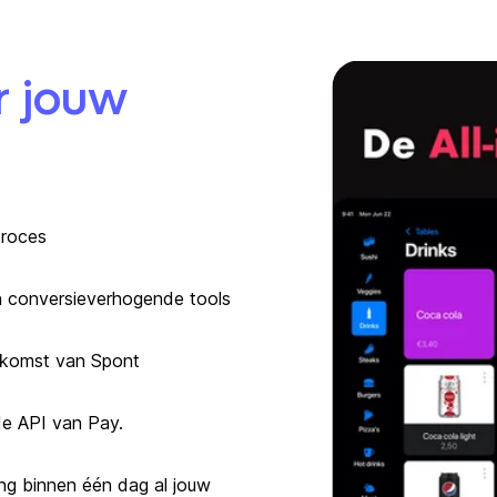
r jouw
proces
n conversieverhogende tools
senkomst van Spont
e API van Pay.
g binnen één dag al jouw