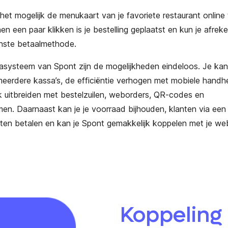
et mogelijk de menukaart van je favoriete restaurant online 
nen een paar klikken is je bestelling geplaatst en kun je afrek
ste betaalmethode.
asysteem van Spont zijn de mogelijkheden eindeloos. Je kan
eerdere kassa’s, de efficiëntie verhogen met mobiele handh
k uitbreiden met bestelzuilen, weborders, QR-codes en
n. Daarnaast kan je je voorraad bijhouden, klanten via een 
aten betalen en kan je Spont gemakkelijk koppelen met je we
Koppeling