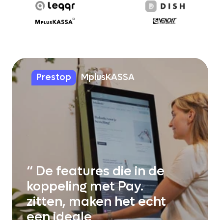
Prestop
MplusKASSA
De features die in de
Dankzij het
koppeling met Pay.
vooruitstrevende werk van
zitten, maken het echt
Pay. is het mogelijk om
een ideale
meerdere