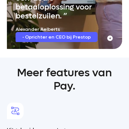
betaaloplossing voor
betaalautomaten aan één
bestelzuilen.
kassa te koppelen.
Alexander Aelberts
Jeschurun Bolt
Oprichter en CEO bij Prestop
Directeur van MplusKASSA
Meer features van
Pay.