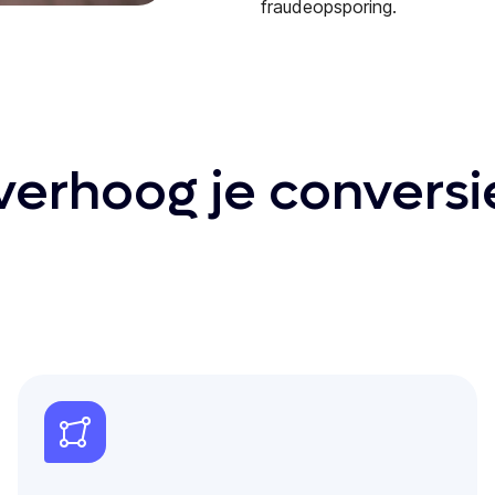
fraudeopsporing.
verhoog je convers