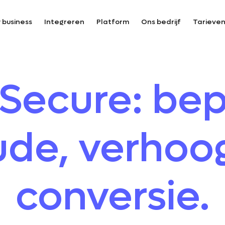
 business
Integreren
Platform
Ons bedrijf
Tarieve
Secure: be
ude, verhoo
conversie.