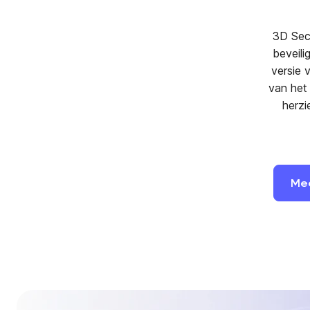
3D Sec
beveili
versie 
van het
herzi
Me