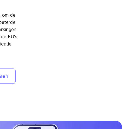
n om de
rbeterde
erkingen
 de EU's
icatie
men