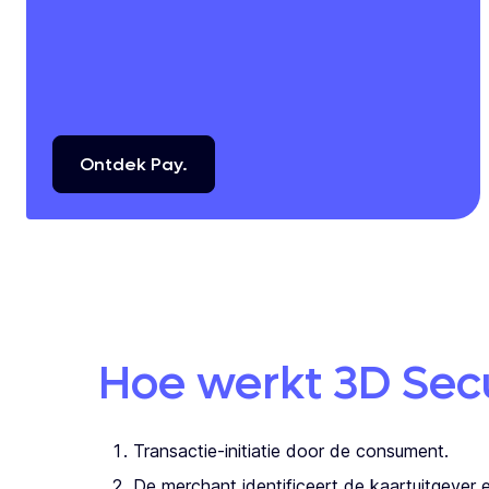
Ontdek
Pay.
Hoe werkt 3D Secu
Transactie-initiatie door de consument.
De merchant identificeert de kaartuitgever 