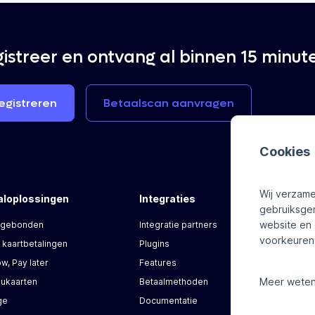
istreer en ontvang al binnen 15 minut
egistreren
Betaalscan
aanvragen
Cookies
Wij verzame
aloplossingen
Integraties
O
gebruiksge
website en 
 gebonden
Integratie partners
Ni
voorkeuren 
 kaartbetalingen
Plugins
We
w, Pay later
Features
Meer weten
ukaarten
Betaalmethoden
ge
Documentatie