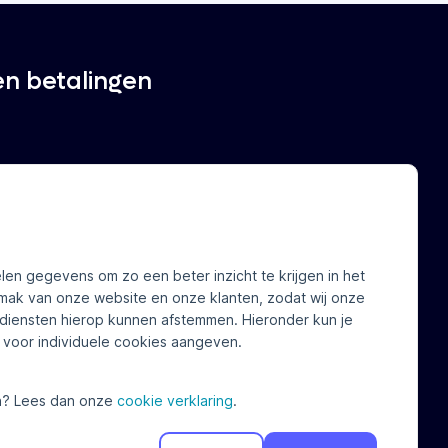
en betalingen
len gegevens om zo een beter inzicht te krijgen in het
ver ons
Contact
mak van onze website en onze klanten, zodat wij onze
diensten hierop kunnen afstemmen. Hieronder kun je
euws
FAQ
voor individuele cookies aangeven.
rken bij
Voor consumenten
Voor onze klanten
? Lees dan onze
cookie verklaring
.
Hulp nodig?