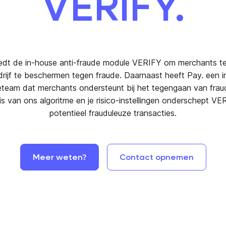
VERIFY.
iedt de in-house anti-fraude module VERIFY om merchants te
rijf te beschermen tegen fraude. Daarnaast heeft Pay. een 
eteam dat merchants ondersteunt bij het tegengaan van frau
is van ons algoritme en je risico-instellingen onderschept VE
potentieel frauduleuze transacties.
Meer
weten?
Contact
opnemen