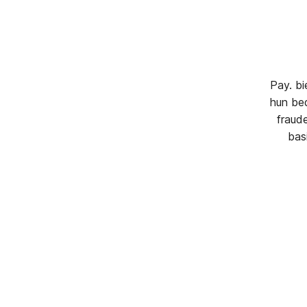
Pay. b
hun bed
fraud
bas