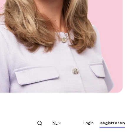
Login
Registreren
NL
Login
Registreren
NL