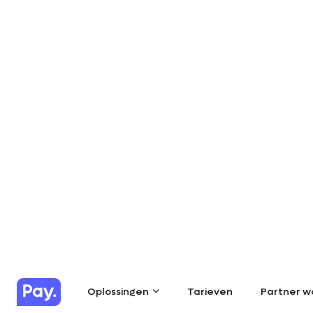
Oplossingen
Tarieven
Partner w
Oplossingen
Tarieven
Partner w