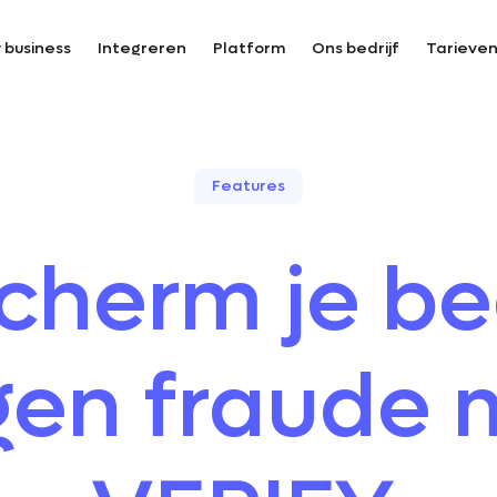
 business
Integreren
Platform
Ons bedrijf
Tarieve
Features
cherm je bed
gen fraude 