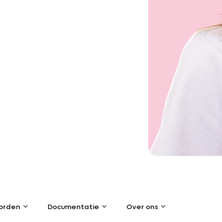
orden
Documentatie
Over ons
orden
Documentatie
Over ons