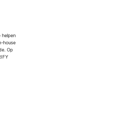
 helpen
in-house
de. Op
RIFY