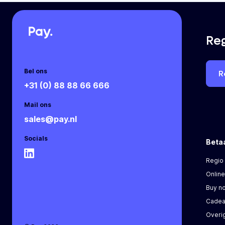
Reg
Bel ons
R
+31 (0) 88 88 66 666
Mail ons
sales@pay.nl
Socials
Beta
Regio
Online
Buy no
Cadea
Overi