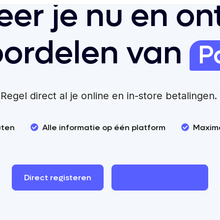
eer je nu en o
oordelen van
P
Regel direct al je online en in-store betalingen.
uten
Alle informatie op één platform
Maxima
Direct
registeren
Contact
opnemen