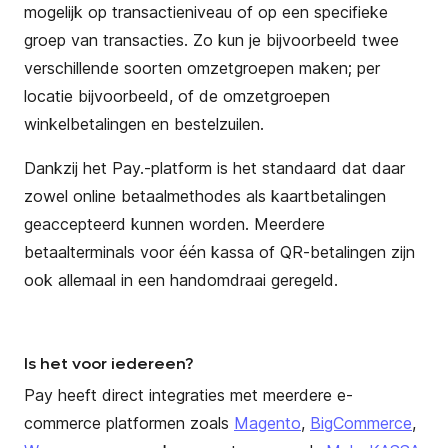
mogelijk op transactieniveau of op een specifieke
groep van transacties.
Zo kun je bijvoorbeeld twee
verschillende soorten omzetgroepen maken; per
locatie bijvoorbeeld, of de omzetgroepen
winkelbetalingen en bestelzuilen.
Dankzij het Pay.-platform is het standaard dat daar
zowel online betaalmethodes als kaartbetalingen
geaccepteerd kunnen worden. Meerdere
betaalterminals voor één kassa of QR-betalingen zijn
ook allemaal in een handomdraai geregeld.
Is het voor iedereen?
Pay heeft direct integraties met meerdere e-
commerce platformen zoals
Magento
,
BigCommerce
,