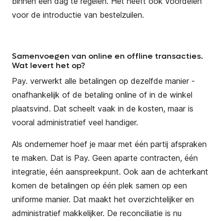
binnen een dag te regelen. Het heeft ook voordelen
voor de introductie van bestelzuilen.
Samenvoegen van online en offline transacties.
Wat levert het op?
Pay. verwerkt alle betalingen op dezelfde manier -
onafhankelijk of de betaling online of in de winkel
plaatsvind. Dat scheelt vaak in de kosten, maar is
vooral administratief veel handiger.
Als ondernemer hoef je maar met één partij afspraken
te maken. Dat is Pay. Geen aparte contracten, één
integratie, één aanspreekpunt. Ook aan de achterkant
komen de betalingen op één plek samen op een
uniforme manier. Dat maakt het overzichtelijker en
administratief makkelijker. De reconciliatie is nu