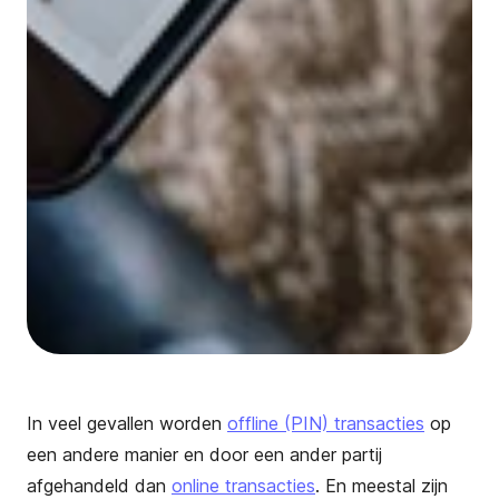
In veel gevallen worden
offline (PIN) transacties
op
een andere manier en door een ander partij
afgehandeld dan
online transacties
. En meestal zijn