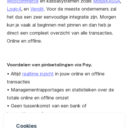
Woocommerce
en kassasystemen zoals
MplusKASSA
,
Logic4
, en
Vendit
. Voor de meeste ondernemers zal
het dus een zeer eenvoudige integratie zijn. Morgen
kun je vaak al beginnen met pinnen en dan heb je
direct een compleet overzicht van alle transacties.
Online en offline.
Voordelen van pinbetalingen via Pay.
• Altijd
realtime inzicht
in jouw online en offline
transacties
• Managementrapportages en statistieken over de
totale online en offline omzet
• Geen tussenkomst van een bank of
transactieverwerker
• Één enkele betaalstroom
Cookies