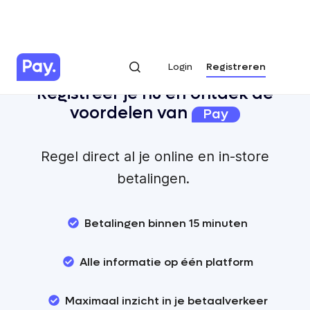
Login
Registreren
Login
Registreren
Registreer je nu en ontdek de
voordelen van
Pay
Regel direct al je online en in-store
betalingen.
Betalingen binnen 15 minuten
Alle informatie op één platform
Maximaal inzicht in je betaalverkeer