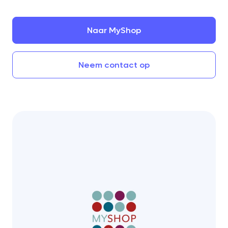
Naar
MyShop
Neem
contact
op