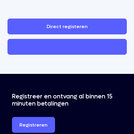
Direct
registeren
Contact
opnemen
Registreer en ontvang al binnen 15
minuten betalingen
Registreren