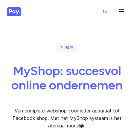
Plugin
MyShop: succesvol
online ondernemen
Van complete webshop voor ieder apparaat tot
Facebook shop. Met het MyShop systeem is het
allemaal mogelijk.