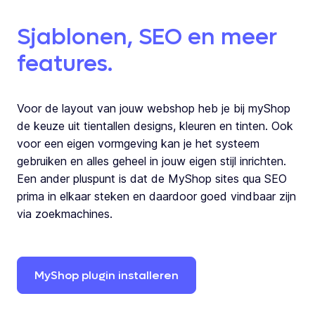
Sjablonen, SEO en meer
features.
Voor de layout van jouw webshop heb je bij myShop
de keuze uit tientallen designs, kleuren en tinten. Ook
voor een eigen vormgeving kan je het systeem
gebruiken en alles geheel in jouw eigen stijl inrichten.
Een ander pluspunt is dat de MyShop sites qua SEO
prima in elkaar steken en daardoor goed vindbaar zijn
via zoekmachines.
MyShop
plugin
installeren