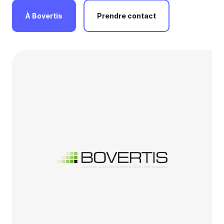
À
Bovertis
Prendre
contact