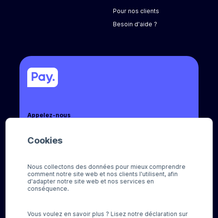
Pour nos clients
Besoin d'aide ?
Appelez-nous
+31 (0) 8888 666 66
Cookies
Envoyez-nous un e-mail
sales@pay.nl
Nous collectons des données pour mieux comprendre
comment notre site web et nos clients l'utilisent, afin
Socials
d'adapter notre site web et nos services en
conséquence.
Vous voulez en savoir plus ? Lisez notre déclaration sur