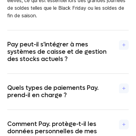
élevés, ce qui est essentiel lors des grandes journées
de soldes telles que le Black Friday ou les soldes de
fin de saison.
Pay peut-il s'intégrer à mes
systèmes de caisse et de gestion
des stocks actuels ?
Oui, notre solution s'intègre facilement à différents
systèmes afin d'offrir une expérience d'achat
homogène. Grâce à nos options de paiement
Quels types de paiements Pay.
flexibles, elle s'intègre de manière transparente aux
prend-il en charge ?
systèmes existants.
Pay. prend en charge un large éventail de modes de
paiement, notamment les cartes de paiement, les
paiements mobiles et les transactions en ligne. Pour
Comment Pay. protège-t-il les
un aperçu complet, consultez
notre page
données personnelles de mes
récapitulative
.