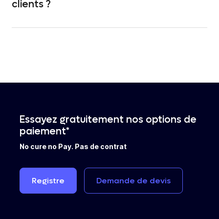
clients ?
Nous utilisons des techniques de sécurité de pointe
pour protéger à la fois les données de vos clients et
vos transactions. Pay prend très au sérieux la
protection de la vie privée et des données, en
particulier lorsqu'il s'agit d'informations sensibles
relatives aux paiements et aux personnes. Nous
respectons bien entendu les directives du RGPD ainsi
que les autres législations applicables en matière de
protection de la vie privée.
Essayez gratuitement nos options de
paiement*
No cure no Pay. Pas de contrat
Registre
Demande
de
devis