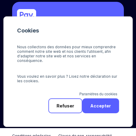
Cookies
Appelez-nous
+31 (0) 8888 666 66
Nous collectons des données pour mieux comprendre
comment notre site web et nos clients l'utilisent, afin
d'adapter notre site web et nos services en
Envoyez-nous un e-mail
conséquence.
sales@pay.nl
Vous voulez en savoir plus ? Lisez notre déclaration sur
Socials
les cookies.
Paramètres du cookies
Refuser
Accepter
© Pay 2026
Conditions générales
Clause de non-responsabilité