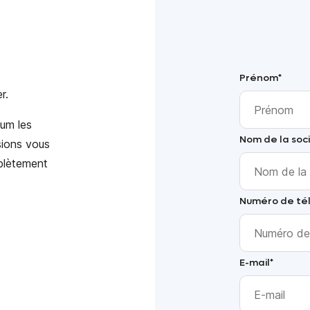
Prénom
*
r.
um les
Nom de la soc
sions vous
mplètement
Numéro de té
E-mail
*