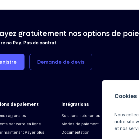
ayez gratuitement nos options de pai
re no Pay. Pas de contrat
egistre
Demande
de
devis
Cookies
tions de paiement
Intégrations
A
Nous colle
ons régionales
Solutions autonomes
Ac
notre site w
nts par carte en ligne
Modes de paiement
et nos ser
r maintenant Payer plus
Documentation