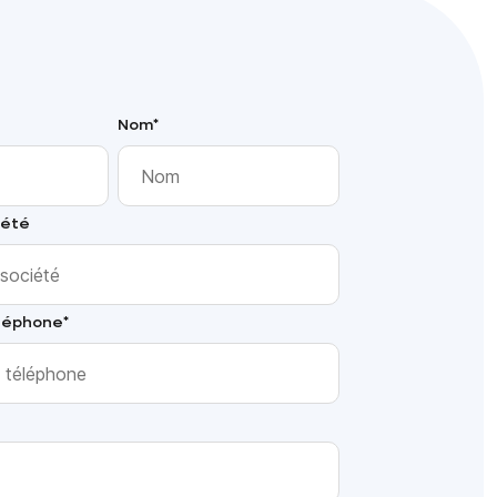
Nom
*
iété
léphone
*