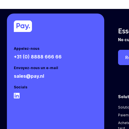
Ess
No cu
Appelez-nous
+31 (0) 8888 666 66
R
Envoyez-nous un e-mail
sales@pay.nl
Socials
Solu
Soluti
Paieme
Achete
tard