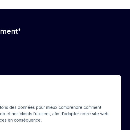
ement*
 propos de nous
Contact
ctons des données pour mieux comprendre comment
tualités
FAQ
eb et nos clients l'utilisent, afin d'adapter notre site web
Pour les consommateurs
vices en conséquence.
Pour nos clients