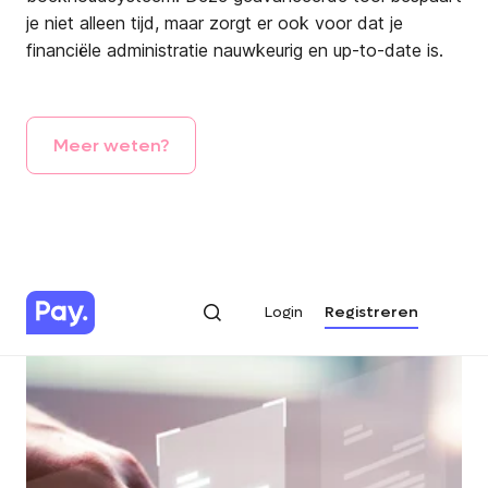
je niet alleen tijd, maar zorgt er ook voor dat je
financiële administratie nauwkeurig en up-to-date is.
Meer
weten?
Login
Registreren
Login
Registreren