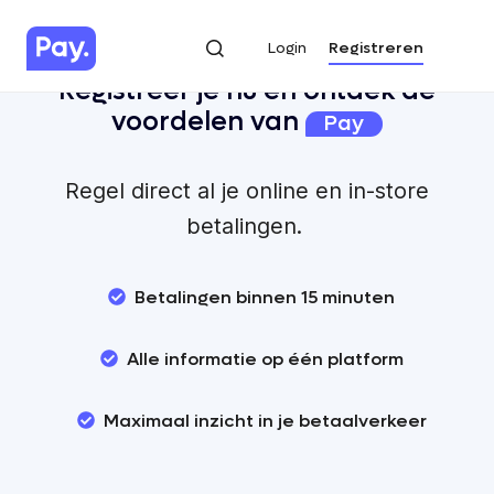
Login
Registreren
Login
Registreren
Registreer je nu en ontdek de
voordelen van
Pay
Regel direct al je online en in-store
betalingen.
Betalingen binnen 15 minuten
Alle informatie op één platform
Maximaal inzicht in je betaalverkeer