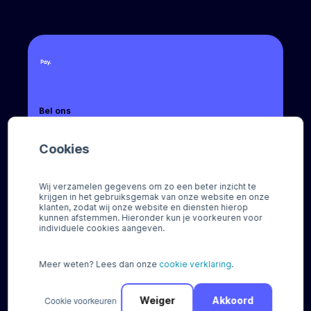
Bel ons
+31 (0) 88 88 66 666
Cookies
Mail ons
sales@pay.nl
Wij verzamelen gegevens om zo een beter inzicht te
krijgen in het gebruiksgemak van onze website en onze
Socials
klanten, zodat wij onze website en diensten hierop
kunnen afstemmen. Hieronder kun je voorkeuren voor
individuele cookies aangeven.
Meer weten? Lees dan onze
cookie verklaring
.
© Pay 2026
Cookie voorkeuren
Weiger
Akkoord