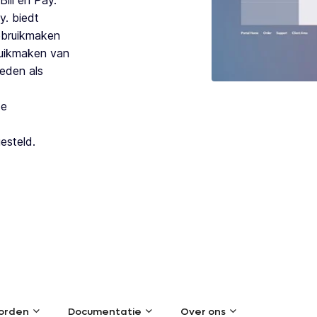
ill en Pay.
y. biedt
gebruikmaken
ruikmaken van
eden als
ze
esteld.
orden
Documentatie
Over ons
orden
Documentatie
Over ons