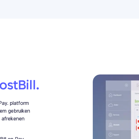
stBill.
Pay. platform
eem gebruiken
n afrekenen