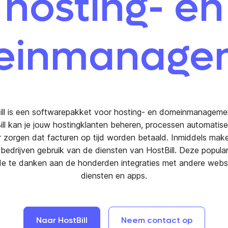
hosting- en
einmanagem
ill is een softwarepakket voor hosting- en domeinmanagemen
ill kan je jouw hostingklanten beheren, processen automatise
 zorgen dat facturen op tijd worden betaald. Inmiddels mak
bedrijven gebruik van de diensten van HostBill. Deze popularit
e te danken aan de honderden integraties met andere websi
diensten en apps.
Naar
HostBill
Neem
contact
op