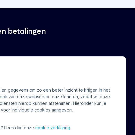
en betalingen
len gegevens om zo een beter inzicht te krijgen in het
ver ons
Contact
mak van onze website en onze klanten, zodat wij onze
diensten hierop kunnen afstemmen. Hieronder kun je
euws
FAQ
voor individuele cookies aangeven.
rken bij
Voor consumenten
Voor onze klanten
? Lees dan onze
cookie verklaring
.
Hulp nodig?