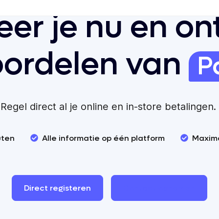
eer je nu en o
oordelen van
P
Regel direct al je online en in-store betalingen.
uten
Alle informatie op één platform
Maxima
Direct
registeren
Contact
opnemen