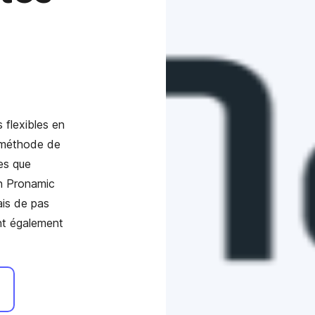
 flexibles en
a méthode de
es que
in Pronamic
ais de pas
ent également