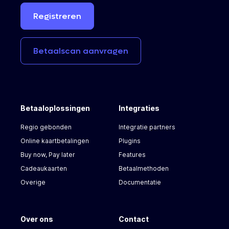
Registreren
Betaalscan
aanvragen
Betaaloplossingen
Integraties
Regio gebonden
Integratie partners
Online kaartbetalingen
Plugins
Buy now, Pay later
Features
Cadeaukaarten
Betaalmethoden
Overige
Documentatie
Over ons
Contact