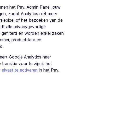
Deutsch
DE
Deutsch
DE
innen het Pay. Admin Panel jouw
gen, zodat Analytics niet meer
English
EN
English
EN
rsiepixel of het bezoeken van de
dt alle privacygevoelige
Français
FR
Français
FR
s gefilterd en worden enkel zaken
ummer, productdata en
d.
reert Google Analytics naar
ransitie voor te zijn is het
alvast te activeren
in het Pay.