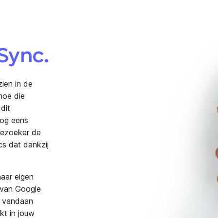
Sync.
ien in de
hoe die
dit
nog eens
bezoeker de
cs dat dankzij
aar eigen
 van Google
e vandaan
kt in jouw