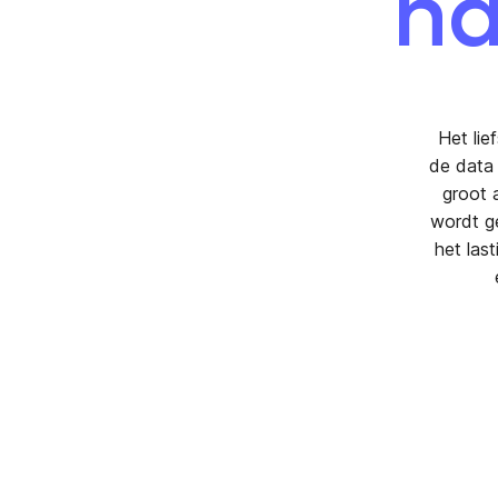
na
Het lie
de data 
groot 
wordt ge
het las