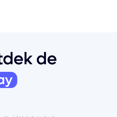
ntdek de
ay