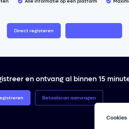
uten
Alle informatie op één platform
Maxima
Direct
registeren
Contact
opnemen
istreer en ontvang al binnen 15 minut
egistreren
Betaalscan
aanvragen
Cookies