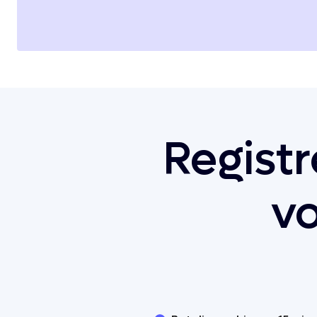
Registr
v