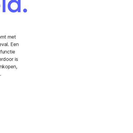
id.
komt met
eval. Een
functie
erdoor is
ankopen,
.