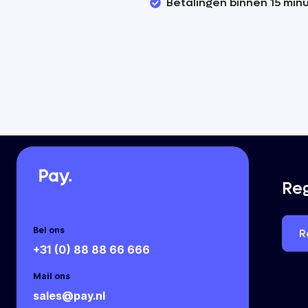
Betalingen binnen 15 min
Reg
Bel ons
R
+31 (0) 88 88 66 666
Mail ons
sales@pay.nl