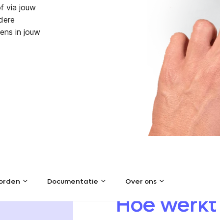
of via jouw
edere
ens in jouw
orden
Documentatie
Over ons
orden
Documentatie
Over ons
Hoe werkt