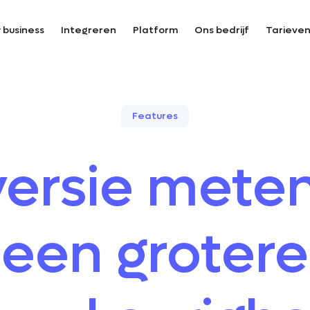
 business
Integreren
Platform
Ons bedrijf
Tarieve
Features
ersie mete
een grotere