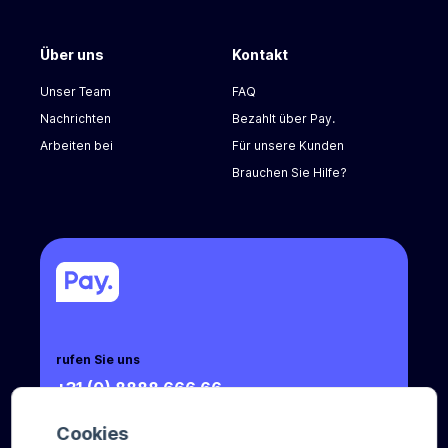
Über uns
Kontakt
Unser Team
FAQ
Nachrichten
Bezahlt über Pay.
Arbeiten bei
Für unsere Kunden
Brauchen Sie Hilfe?
rufen Sie uns
+31 (0) 8888 666 66
Mail an uns
Cookies