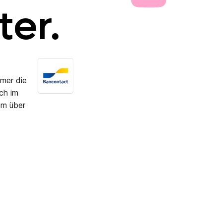
er.
mmer die
ch im
em über