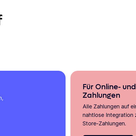
f
Für Online- und
Zahlungen
n,
Alle Zahlungen auf ei
nahtlose Integration
Store-Zahlungen.