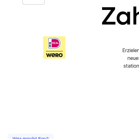
Za
Erziele
neue
statio
Was macht Pay?