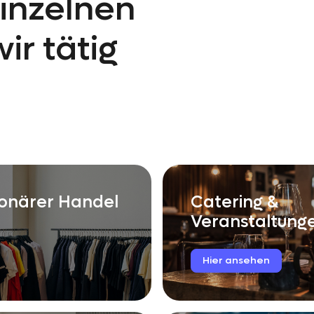
einzelnen
ir tätig
ionärer Handel
Catering &
Veranstaltung
Hier
ansehen