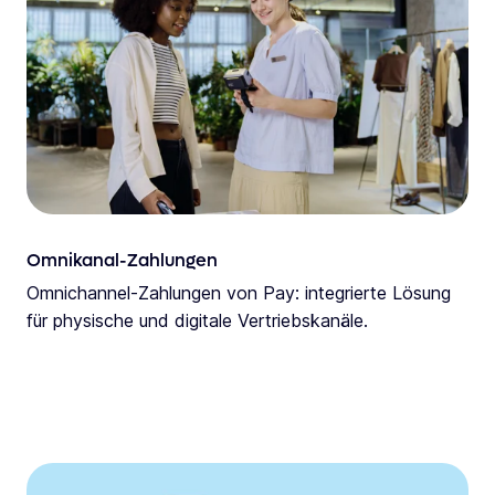
Omnikanal-Zahlungen
Omnichannel-Zahlungen von Pay: integrierte Lösung
für physische und digitale Vertriebskanäle.