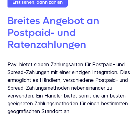
Erst sehen, dann zahlen
Breites Angebot an
Postpaid- und
Ratenzahlungen
Pay. bietet sieben Zahlungsarten für Postpaid- und
Spread-Zahlungen mit einer einzigen Integration. Dies
ermöglicht es Händlern, verschiedene Postpaid- und
Spread-Zahlungsmethoden nebeneinander zu
verwenden. Ein Händler bietet somit die am besten
geeigneten Zahlungsmethoden für einen bestimmten
geografischen Standort an.