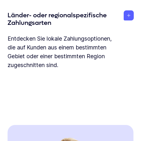
Länder- oder regionalspezifische
Zahlungsarten
Entdecken Sie lokale Zahlungsoptionen,
die auf Kunden aus einem bestimmten
Gebiet oder einer bestimmten Region
zugeschnitten sind.