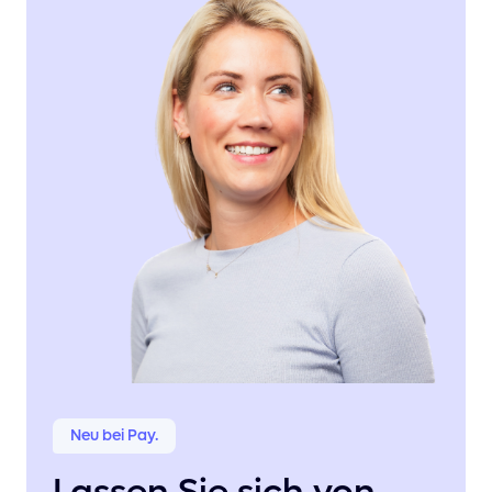
Neu bei Pay.