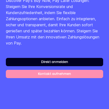
Discover Pay's Buy Now, Pay Later Lösungen:
Steigern Sie Ihre Konversionsrate und
Kundenzufriedenheit, indem Sie flexible
Zahlungsoptionen anbieten. Einfach zu integrieren,
sicher und transparent, damit Ihre Kunden sofort
genießen und später bezahlen können. Steigern Sie
Ihren Umsatz mit den innovativen Zahlungslösungen
von Pay.
Direkt
anmelden
Kontakt
aufnehmen