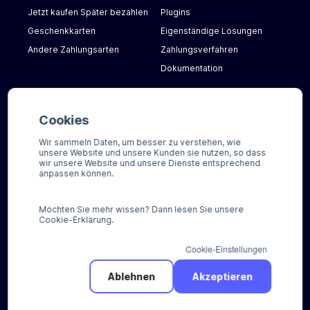
Jetzt kaufen Später bezahlen
Plugins
Geschenkkarten
Eigenständige Lösungen
Andere Zahlungsarten
Zahlungsverfahren
Dokumentation
Über uns
Kontakt
Cookies
Wir sammeln Daten, um besser zu verstehen, wie
Unser Team
FAQ
unsere Website und unsere Kunden sie nutzen, so dass
Nachrichten
Bezahlt über Pay.
wir unsere Website und unsere Dienste entsprechend
anpassen können.
Arbeiten bei
Für unsere Kunden
Brauchen Sie Hilfe?
Möchten Sie mehr wissen? Dann lesen Sie unsere
Cookie-Erklärung.
Cookie-Einstellungen
Ablehnen
Akzeptieren