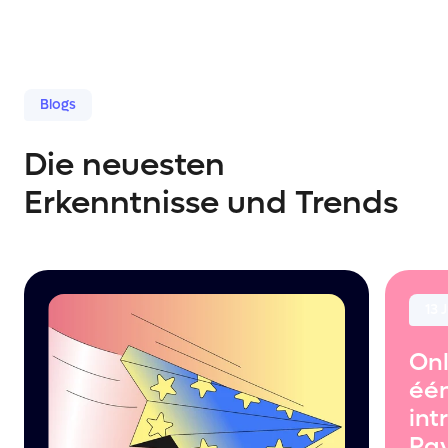
Blogs
Die neuesten
Erkenntnisse und Trends
13 
Onl
één
int
Pa