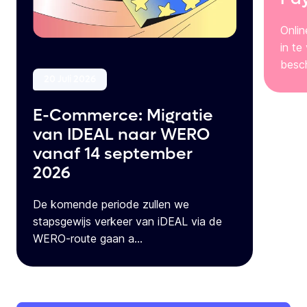
Onli
in te
besch
20 Juli 2026
E-Commerce: Migratie
van IDEAL naar WERO
vanaf 14 september
2026
De komende periode zullen we
stapsgewijs verkeer van iDEAL via de
WERO-route gaan a...