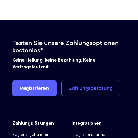
Privatsphäre und den Datenschutz sehr ernst,
insbesondere wenn es um sensible Zahlungs- und
persönliche Daten geht. Natürlich halten wir uns auch
an die GDPR-Richtlinien und andere relevante
Datenschutzgesetze.
Testen Sie unsere Zahlungsoptionen
kostenlos*
Keine Heilung, keine Bezahlung. Keine
Vertragslaufzeit
Registrieren
Zahlungsberatung
Zahlungslösungen
Integrationen
Regional gebunden
Integrationspartner