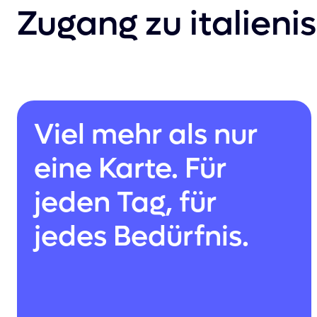
Zugang zu italien
Viel mehr als nur
eine Karte. Für
jeden Tag, für
jedes Bedürfnis.