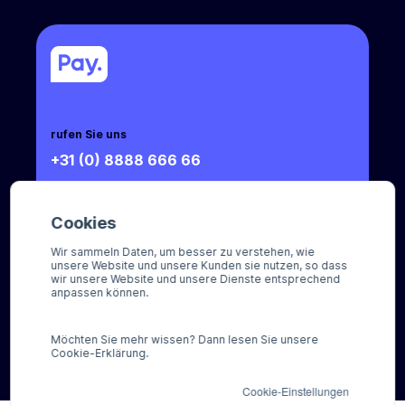
rufen Sie uns
+31 (0) 8888 666 66
Mail an uns
sales@pay.nl
Cookies
Wir sammeln Daten, um besser zu verstehen, wie
Socials
unsere Website und unsere Kunden sie nutzen, so dass
wir unsere Website und unsere Dienste entsprechend
anpassen können.
Möchten Sie mehr wissen? Dann lesen Sie unsere
Cookie-Erklärung.
© Pay 2026
Cookie-Einstellungen