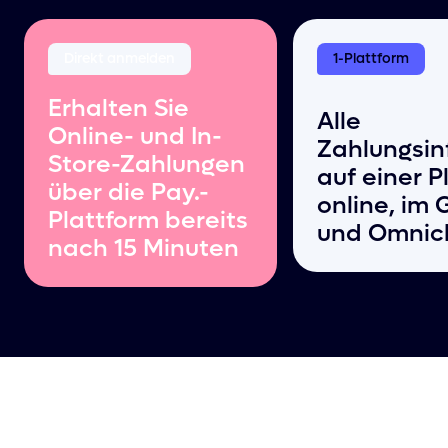
Direkt anmelden
1-Plattform
Erhalten Sie
Alle
Online- und In-
Zahlungsin
Store-Zahlungen
auf einer P
über die Pay.-
online, im
Plattform bereits
und Omnic
nach 15 Minuten