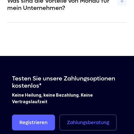
Was sind die Vorteile von Mondu für
mein Unternehmen?
Mondu ermöglicht es Ihrem Unternehmen, Ihren
Geschäftskunden flexible Zahlungsoptionen
anzubieten, was zu höheren Umsätzen, Bestellwerten
und Kundenzufriedenheit führen kann. Außerdem
behält Ihr Unternehmen die Kontrolle über den
Cashflow und geht kein Risiko ein, da Sie direkt
bezahlt werden, während Mondu das Risiko eines
Zahlungsausfalls übernimmt.
Testen Sie unsere Zahlungsoptionen
kostenlos*
Keine Heilung, keine Bezahlung. Keine
Vertragslaufzeit
Registrieren
Zahlungsberatung