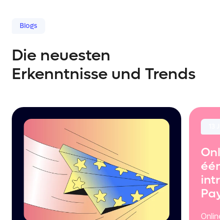
Blogs
Die neuesten
Erkenntnisse und Trends
13 
Onl
één
int
Pa
Onli