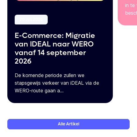
in te
besch
20 Juli 2026
E-Commerce: Migratie
van IDEAL naar WERO
vanaf 14 september
2026
De komende periode zullen we
stapsgewijs verkeer van iDEAL via de
WERO-route gaan a...
Alle
Artikel