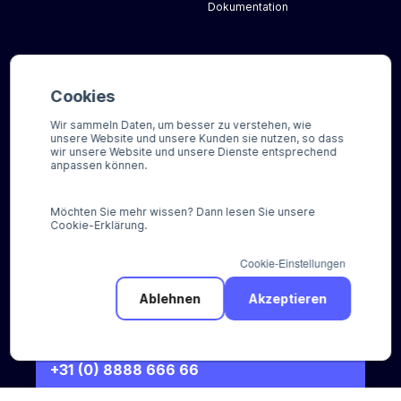
Dokumentation
Über uns
Kontakt
Cookies
Unser Team
FAQ
Wir sammeln Daten, um besser zu verstehen, wie
Nachrichten
Bezahlt über Pay.
unsere Website und unsere Kunden sie nutzen, so dass
wir unsere Website und unsere Dienste entsprechend
Arbeiten bei
Für unsere Kunden
anpassen können.
Brauchen Sie Hilfe?
Möchten Sie mehr wissen? Dann lesen Sie unsere
Cookie-Erklärung.
Cookie-Einstellungen
Ablehnen
Akzeptieren
rufen Sie uns
+31 (0) 8888 666 66