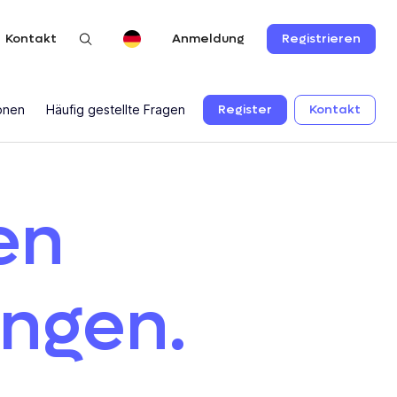
Kontakt
Registrieren
Anmeldung
Register
Kontakt
ionen
Häufig gestellte Fragen
en
angen.