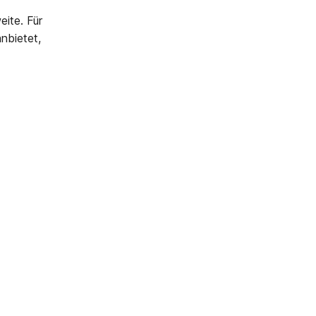
ite. Für
nbietet,
.