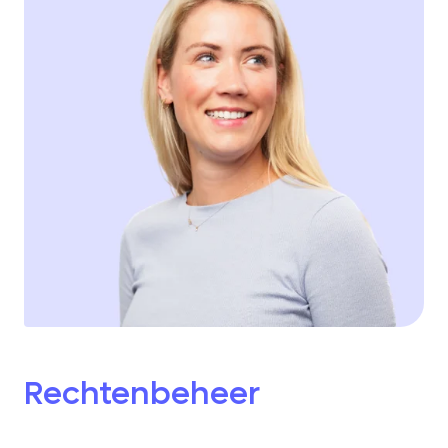
Rechtenbeheer