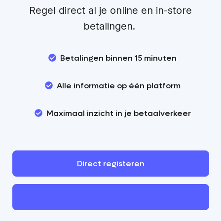
Regel direct al je online en in-store
betalingen.
Betalingen binnen 15 minuten
Alle informatie op één platform
Maximaal inzicht in je betaalverkeer
Direct
registeren
Contact
opnemen