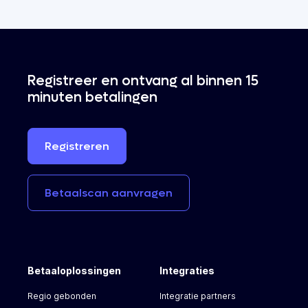
Registreer en ontvang al binnen 15
minuten betalingen
Registreren
Betaalscan
aanvragen
Betaaloplossingen
Integraties
Regio gebonden
Integratie partners