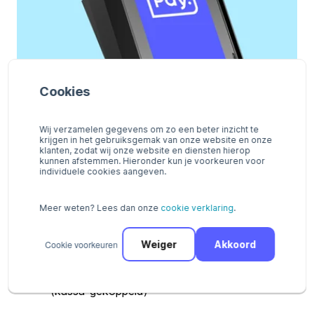
Cookies
Wij verzamelen gegevens om zo een beter inzicht te
krijgen in het gebruiksgemak van onze website en onze
klanten, zodat wij onze website en diensten hierop
kunnen afstemmen. Hieronder kun je voorkeuren voor
individuele cookies aangeven.
Onbemande
Meer weten? Lees dan onze
cookie verklaring
.
betaalautomaat IM30
Cookie voorkeuren
Weiger
Akkoord
Mogelijkheid om transactie te starten via API
(kassa-gekoppeld)