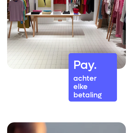
Pay.
achter
elke
betaling