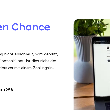
ten Chance
 nicht abschließt, wird geprüft,
bezahlt" hat. Ist dies nicht der
dnutzer mit einem Zahlungslink,
zu +25%.