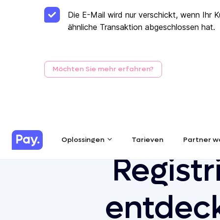
Die E-Mail wird nur verschickt, wenn Ihr K
ähnliche Transaktion abgeschlossen hat.
Möchten
Sie
mehr
erfahren?
Oplossingen
Tarieven
Partner w
Oplossingen
Tarieven
Partner w
Registr
entdeck