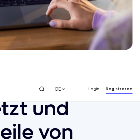
Login
Registreren
DE
Login
Registreren
DE
etzt und
Deutsch
DE
Deutsch
DE
English
EN
English
EN
eile von
Français
FR
Français
FR