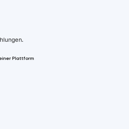
Nederlands
NL
Nederlands
NL
ahlungen.
einer Plattform