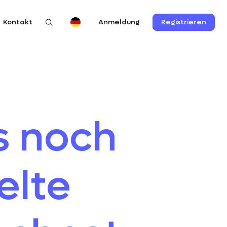
Kontakt
Registrieren
Anmeldung
s noch
elte