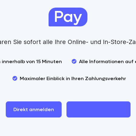
Pay
ren Sie sofort alle Ihre Online- und In-Store-Z
innerhalb von 15 Minuten
Alle Informationen auf 
Maximaler Einblick in Ihren Zahlungsverkehr
Direkt
anmelden
Kontakt
aufnehmen