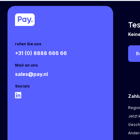
Tes
Keine
rufen Sie uns
+31 (0) 8888 666 66
R
Mail an uns
sales@pay.nl
Socials
Zahl
Regio
Jetzt 
Gesch
Ander