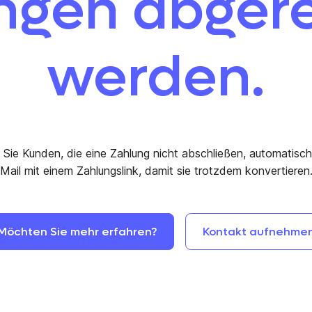
ngen abger
werden.
Sie Kunden, die eine Zahlung nicht abschließen, automatisch
Mail mit einem Zahlungslink, damit sie trotzdem konvertieren
Möchten
Sie
mehr
erfahren?
Kontakt
aufnehme