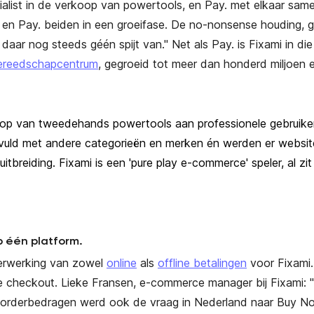
ialist in de verkoop van powertools, en Pay. met elkaar sa
e en Pay. beiden in een groeifase. De no-nonsense houding, 
aar nog steeds géén spijt van." Net als Pay. is Fixami in die
ereedschapcentrum
, gegroeid tot meer dan honderd miljoen 
p van tweedehands powertools aan professionele gebruikers
vuld met andere categorieën en merken én werden er website
breiding. Fixami is een 'pure play e-commerce' speler, al zi
p één platform.
verwerking van zowel
online
als
offline betalingen
voor Fixami
checkout. Lieke Fransen, e-commerce manager bij Fixami: "In 
 orderbedragen werd ook de vraag in Nederland naar Buy N