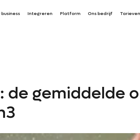
 business
Integreren
Platform
Ons bedrijf
Tarieve
i: de gemiddelde 
n3