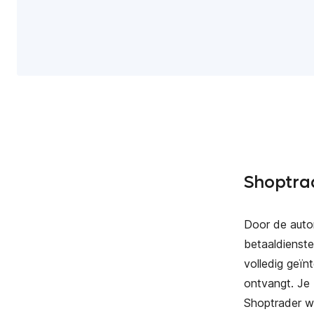
Shoptra
Door de auto
betaaldienste
volledig geïn
ontvangt. Je 
Shoptrader we