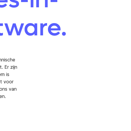
tware.
chnische
 Er zijn
em is
t voor
-ons van
en.