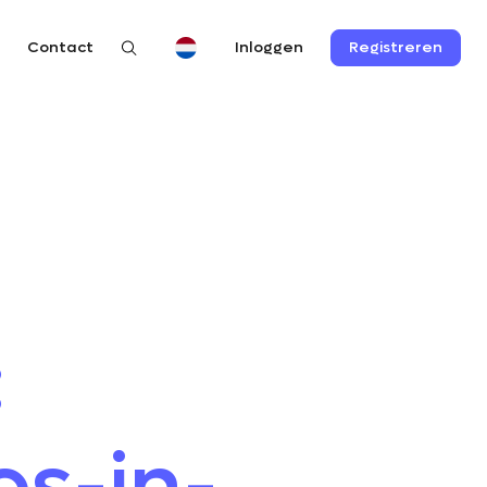
n
Contact
Registreren
Inloggen
:
es-in-