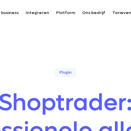
 business
Integreren
Platform
Ons bedrijf
Tarieve
Plugin
Shoptrader
ssionele all