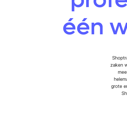
één w
Shoptra
zaken w
meer
helem
grote e
Sh