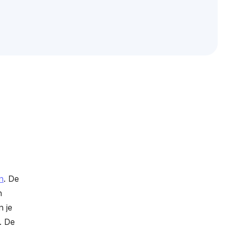
n
. De
n
n je
. De