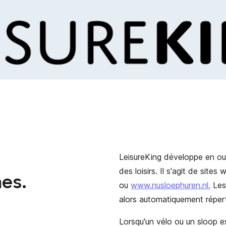
LeisureKing développe en outr
des loisirs. Il s'agit de site
es.
ou
www.nusloephuren.nl.
Les 
alors automatiquement réperto
Lorsqu'un vélo ou un sloop es