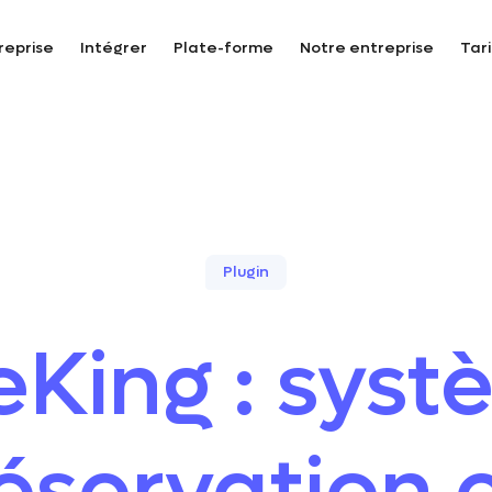
reprise
Intégrer
Plate-forme
Notre entreprise
Tari
Plugin
eKing : sys
éservation 