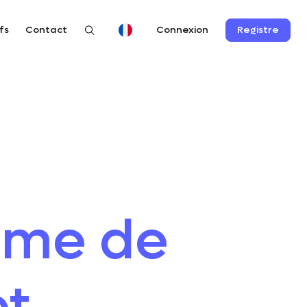
fs
Contact
Registre
Connexion
tème de
et