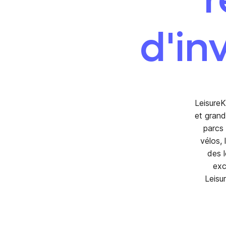
d'in
LeisureK
et grand
parcs 
vélos,
des l
exc
Leisu