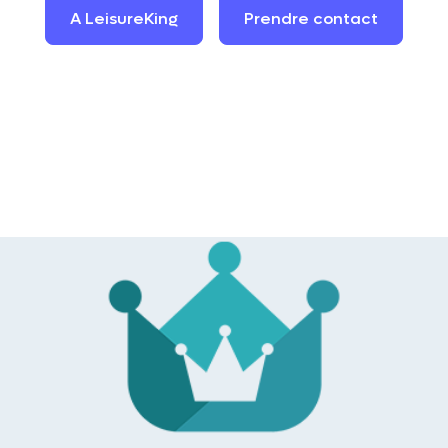
A
LeisureKing
Prendre
contact