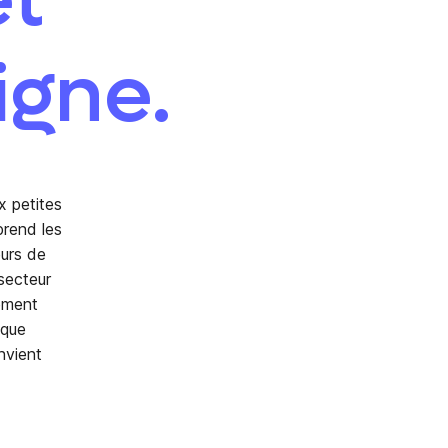
igne.
x petites
prend les
eurs de
secteur
rement
 que
nvient