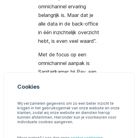
omnichannel ervaring
belangrijk is. Maar dat je
alle data in de back-office
in één inzichtelijk overzicht
hebt, is even veel waard”.
Met de focus op een
omnichannel aanpak is
Sanitairkamer bij Pay. aan
het goede adres. Want
Cookies
juist een winkel als
Sanitairkamer kan Pay.
Wij verzamelen gegevens om zo een beter inzicht te
met haar productaanbod
krijgen in het gebruiksgemak van onze website en onze
klanten, zodat wij onze website en diensten hierop
heel goed bedienen. “Denk
kunnen afstemmen. Hieronder kun je voorkeuren voor
individuele cookies aangeven.
aan webshop orders die
worden betaald met allerlei
Meer weten? Lees dan onze
cookie verklaring
.