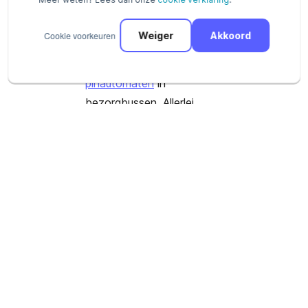
verschillende
betaalmethoden
, fysieke
Cookie voorkeuren
Weiger
Akkoord
winkels, pinautomaten,
scanners en
mobiele
pinautomaten
in
bezorgbussen. Allerlei
verschillende
verkooppunten die wij
samenbrengen in één
betaalstroom”, vult Michel
Wams, Business
Development Manager bij
Pay, aan.
Je online en fysieke
verkooppunten optimaal
samen laten presteren in