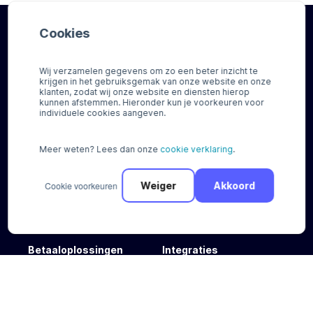
Cookies
Registreer en ontvang al binnen 15
minuten betalingen
Wij verzamelen gegevens om zo een beter inzicht te
krijgen in het gebruiksgemak van onze website en onze
klanten, zodat wij onze website en diensten hierop
kunnen afstemmen. Hieronder kun je voorkeuren voor
individuele cookies aangeven.
Registreren
Meer weten? Lees dan onze
cookie verklaring
.
Betaalscan
aanvragen
Cookie voorkeuren
Weiger
Akkoord
Betaaloplossingen
Integraties
Regio gebonden
Integratie partners
Online kaartbetalingen
Plugins