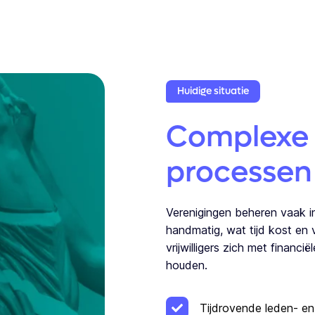
Huidige situatie
Complexe 
processen
Verenigingen beheren vaak i
handmatig, wat tijd kost en v
vrijwilligers zich met financi
houden.
Tijdrovende leden- en