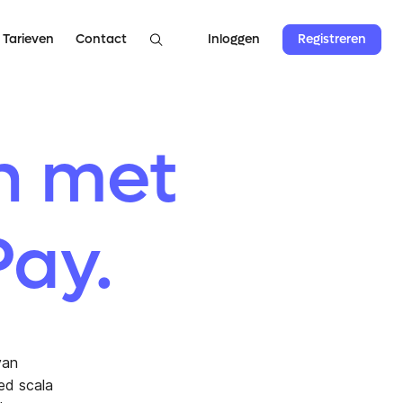
Tarieven
Contact
Registreren
Inloggen
n met
Pay.
van
ed scala