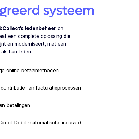
egreerd systeem
bCollect’s ledenbeheer
en
at een complete oplossing die
ijnt én moderniseert, met een
als hun leden.
ige online betaalmethoden
 contributie- en facturatieprocessen
an betalingen
 Direct Debit (automatische incasso)