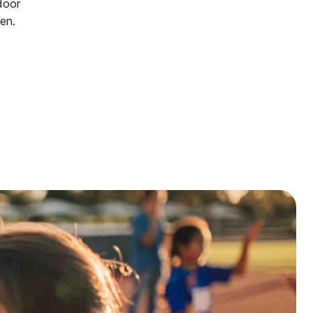
door
en.