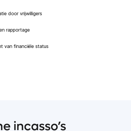
ie door vrijwilligers
 en rapportage
 van financiële status
e incasso’s