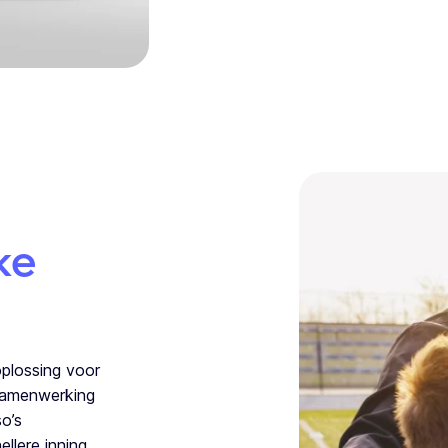
ke
oplossing voor
 samenwerking
o’s
llere inning,