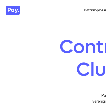
Betaaloploss
Cont
Clu
Pa
verenig