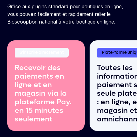
Grâce aux plugins standard pour boutiques en ligne,
vous pouvez facilement et rapidement relier le
Bioscoopbon national à votre boutique en ligne.
S'inscrire directement
Plate-forme uniq
Recevoir des
Toutes les
paiements en
informatio
ligne et en
paiement s
magasin via la
seule plat
plateforme Pay.
: en ligne, 
en 15 minutes
magasin et
seulement
omnichann