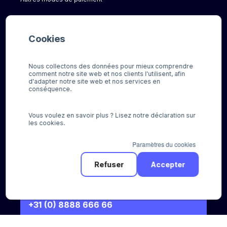
A propos de nous
Contact
Cookies
Actualités
FAQ
Nous collectons des données pour mieux comprendre
Pour les consommateurs
comment notre site web et nos clients l'utilisent, afin
d'adapter notre site web et nos services en
Pour nos clients
conséquence.
Besoin d'aide ?
Vous voulez en savoir plus ? Lisez notre déclaration sur
les cookies.
Paramètres du cookies
Refuser
Accepter
Appelez-nous
+31 (0) 8888 666 66
Envoyez-nous un e-mail