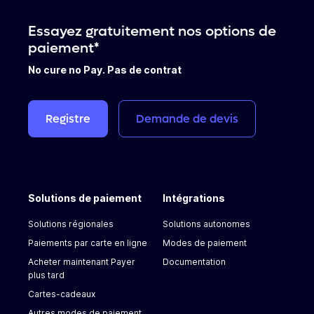
utiliser nos services de paiement. À l'aide d'un exemple
de code, vous pouvez facilement ajouter les
Essayez gratuitement nos options de
méthodes de paiement souhaitées à votre boutique
paiement*
en ligne.
No cure no Pay. Pas de contrat
Registre
Demande
de
devis
Solutions de paiement
Intégrations
Solutions régionales
Solutions autonomes
Paiements par carte en ligne
Modes de paiement
Acheter maintenant Payer
Documentation
plus tard
Cartes-cadeaux
Autres modes de paiement