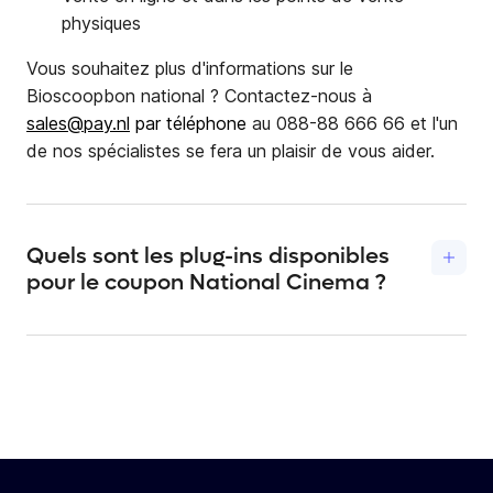
physiques
Vous souhaitez plus d'informations sur le
Bioscoopbon national ? Contactez-nous à
sales@pay.nl
par téléphone
au 088-88 666 66 et l'un
de nos spécialistes se fera un plaisir de vous aider.
Quels sont les plug-ins disponibles
pour le coupon National Cinema ?
Pay. a développé pour ses clients des
plugins
standard pour différents modules de boutiques en
ligne populaires. Cela vous permet d'ajouter toutes nos
méthodes de paiement à votre boutique en ligne sans
modifier le code, tout en disposant de toutes vos
solutions de paiement
sous un même toit. Même si
vous utilisez votre propre système, vous pouvez