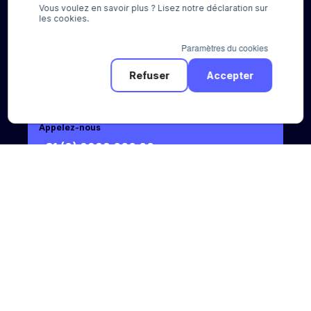
Vous voulez en savoir plus ? Lisez notre déclaration sur
les cookies.
Paramètres du cookies
Refuser
Accepter
Appelez-nous
+31 (0) 8888 666 66
Envoyez-nous un e-mail
sales@pay.nl
Socials
© Pay 2026