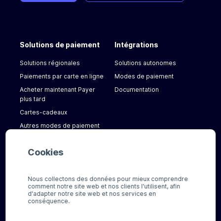
Solutions de paiement
Intégrations
Solutions régionales
Solutions autonomes
Paiements par carte en ligne
Modes de paiement
Acheter maintenant Payer
Documentation
plus tard
Cartes-cadeaux
Autres modes de paiement
Cookies
A propos de nous
Contact
Nous collectons des données pour mieux comprendre
Actualités
FAQ
comment notre site web et nos clients l'utilisent, afin
Pour les consommateurs
d'adapter notre site web et nos services en
conséquence.
Pour nos clients
Besoin d'aide ?